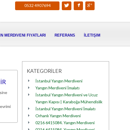
0532 4907694
N MERDIVENI FIYATLARI
REFERANS
İLETIŞIM
KATEGORİLER
İR
İstanbul Yangın Merdiveni
Yangın Merdiveni İmalatı
sine
İstanbul Yangın Merdiveni ve Ucuz
Yangın Kapısı | Karaboğa Mühendislik
devrimi
İstanbul Yangın Merdiveni İmalatı
Orhanlı Yangın Merdiveni
0216 6415084. Yangın Merdiveni
0216 6415084. Yangın Merdiveni