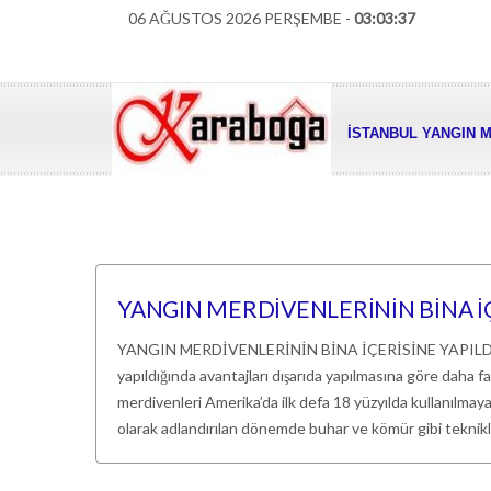
06 AĞUSTOS 2026 PERŞEMBE -
03:03:38
İSTANBUL YANGIN M
YANGIN MERDİVENLERİNİN BİNA İ
YANGIN MERDİVENLERİNİN BİNA İÇERİSİNE YAPIL
yapıldığında avantajları dışarıda yapılmasına göre daha f
merdivenleri Amerika’da ilk defa 18 yüzyılda kullanılmay
olarak adlandırılan dönemde buhar ve kömür gibi teknikl