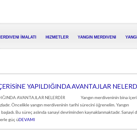
ERDIVENI İMALATI
HIZMETLER
YANGIN MERDIVENI
YANGI
ÇERİSİNE YAPILDIĞINDA AVANTAJLAR NELERD
DIĞINDA AVANTAJLAR NELERDİR Yangın merdiveninin bina içeri
azladır. Öncelikle yangın merdiveninin tarihi sürecini öğrenelim. Yangın
a başladı. Bu süreç aslında sanayi devriminden kaynaklanmaktadır. Sanayi 
erle güç ü
DEVAMI