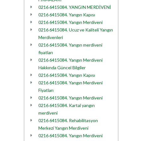
0216 6415084. YANGIN MERDİVENİ
0216 6415084. Yangın Kapısı
0216 6415084. Yangın Merdiveni
0216 6415084. Ucuz ve Kaliteli Yangın
Merdivenleri
0216 6415084. Yangın merdiveni
fiyatları
0216 6415084. Yangın Merdiveni
Hakkında Güncel Bilgiler
0216 6415084. Yangın Kapısı
0216 6415084. Yangın Merdiveni
Fiyatları
0216 6415084. Yangın Merdiveni
0216 6415084. Kartal yangın
merdiveni
0216 6415084. Rehabilitasyon
Merkezi Yangın Merdiveni
0216 6415084. Yangın Merdiveni