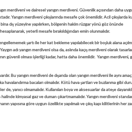
gın merdiveni
ve dairesel yangın merdiveni. Güvenlik açısından daha uyg
ktadır.
Yangın merdiveni
çıkışlarında mesafe çok önemlidir. Acil çıkışlarda ku
i
bina dış yüzeyine yapılırken, bölgenin hakim rüzgar yönü göz önünde
ı hesaplanarak, yeterli mesafe bırakıldığından emin olunmalıdır.
 engellememek şartı ile her kat bekleme yapılabilecek bir boşluk alana açılma
Yaygın adı yangın merdiveni olsa da, aslında kaçış merdiveni olarak tasarlan
nın güvenli olması işlerliği kadar, hatta daha önemlidir.
Yangın merdiveni
, 
vardır. Bu yangın merdiveni de dışarıda olan
yangın merdiveni
ile aynı amaç 
ka havalandırma bacaları olmalıdır. Kötü hava şartları ve buzlanma gibi du
ler de, yanıcı olmamalıdır. Kullanılan boya ve aksesuarlar da ateşe dayanıklı
mas halinde kimyasal gaz ve duman çıkartmamalıdır.
Yangın merdiveni
standar
anın yapısına göre uygun özellikte yapılmalı ve çıkış kapı kilitlerinin her z