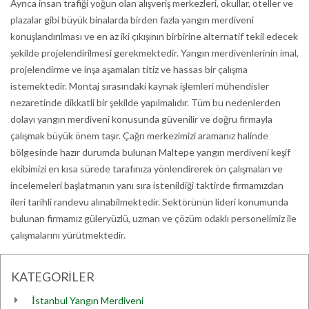
Ayrıca insan trafiği yoğun olan alışveriş merkezleri, okullar, oteller ve
plazalar gibi büyük binalarda birden fazla yangın merdiveni
konuşlandırılması ve en az iki çıkışının birbirine alternatif tekil edecek
şekilde projelendirilmesi gerekmektedir. Yangın merdivenlerinin imal,
projelendirme ve inşa aşamaları titiz ve hassas bir çalışma
istemektedir. Montaj sırasındaki kaynak işlemleri mühendisler
nezaretinde dikkatli bir şekilde yapılmalıdır. Tüm bu nedenlerden
dolayı yangın merdiveni konusunda güvenilir ve doğru firmayla
çalışmak büyük önem taşır. Çağrı merkezimizi aramanız halinde
bölgesinde hazır durumda bulunan Maltepe yangın merdiveni keşif
ekibimizi en kısa sürede tarafınıza yönlendirerek ön çalışmaları ve
incelemeleri başlatmanın yanı sıra istenildiği taktirde firmamızdan
ileri tarihli randevu alınabilmektedir. Sektörünün lideri konumunda
bulunan firmamız güleryüzlü, uzman ve çözüm odaklı personelimiz ile
çalışmalarını yürütmektedir.
KATEGORİLER
İstanbul Yangın Merdiveni