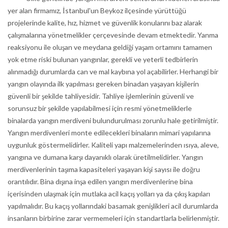
yer alan firmamız, İstanbul'un Beykoz ilçesinde yürüttüğü
projelerinde kalite, hız, hizmet ve güvenlik konularını baz alarak
çalışmalarına yönetmelikler çerçevesinde devam etmektedir. Yanma
reaksiyonu ile oluşan ve meydana geldiği yaşam ortamını tamamen
yok etme riski bulunan yangınlar, gerekli ve yeterli tedbirlerin
alınmadığı durumlarda can ve mal kaybına yol açabilirler. Herhangi bir
yangın olayında ilk yapılması gereken binadan yaşayan kişilerin
güvenli bir şekilde tahliyesidir. Tahliye işlemlerinin güvenli ve
sorunsuz bir şekilde yapılabilmesi için resmi yönetmeliklerle
binalarda yangın merdiveni bulundurulması zorunlu hale getirilmiştir.
Yangın merdivenleri monte edilecekleri binaların mimari yapılarına
uygunluk göstermelidirler. Kaliteli yapı malzemelerinden ısıya, aleve,
yangına ve dumana karşı dayanıklı olarak üretilmelidirler. Yangın
merdivenlerinin taşıma kapasiteleri yaşayan kişi sayısı ile doğru
orantılıdır. Bina dışına inşa edilen yangın merdivenlerine bina
içerisinden ulaşmak için mutlaka acil kaçış yolları ya da çıkış kapıları
yapılmalıdır. Bu kaçış yollarındaki basamak genişlikleri acil durumlarda
insanların birbirine zarar vermemeleri için standartlarla belirlenmiştir.