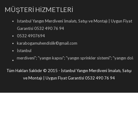
MÜŞTERİ HİZMETLERİ
İstanbul Yangın Merdiveni İmalatı, Satışı ve Montajı | Uygun Fiyat
Garantisi 0532 490 76 94
0532 4907694
karabogamuhendislik©gmail.com
İstanbul
ın merdiveni
"; "
yangın kapısı
"; "
yangın sprinkler sistemi
"; "
yangın dolabı satışı
";
Tüm Hakları Saklıdır © 2015 - İstanbul Yangın Merdiveni İmalatı, Satışı
ve Montajı | Uygun Fiyat Garantisi 0532 490 76 94