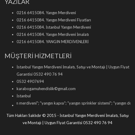
YAZILAR
0216 6415084. Yangın Merdiveni
0216 6415084. Yangın Merdiveni Fiyatları
0216 6415084. İstanbul Yangın Merdiveni
0216 6415084. Yangın Merdiveni İmalatı
0216 6415084. YANGIN MERDİVENLERİ
MÜŞTERİ HİZMETLERİ
İstanbul Yangın Merdiveni İmalatı, Satışı ve Montajı | Uygun Fiyat
Garantisi 0532 490 76 94
0532 4907694
karabogamuhendislik©gmail.com
İstanbul
angın merdiveni
"; "
yangın kapısı
"; "
yangın sprinkler sistemi
"; "
yangın dolabı satı
Tüm Hakları Saklıdır © 2015 - İstanbul Yangın Merdiveni İmalatı, Satışı
ve Montajı | Uygun Fiyat Garantisi 0532 490 76 94