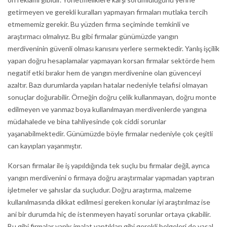
getirmeyen ve gerekli kuralları yapmayan firmaları mutlaka tercih
etmememiz gerekir. Bu yüzden firma seçiminde temkinli ve
araştırmacı olmalıyız. Bu gibi firmalar günümüzde yangın
merdiveninin güvenli olması kanısını yerlere sermektedir. Yanlış işçilik
yapan doğru hesaplamalar yapmayan korsan firmalar sektörde hem
negatif etki bırakır hem de yangın merdivenine olan güvenceyi
azaltır. Bazı durumlarda yapılan hatalar nedeniyle telafisi olmayan
sonuçlar doğurabilir. Örneğin doğru çelik kullanmayan, doğru monte
edilmeyen ve yanmaz boya kullanılmayan merdivenlerde yangına
müdahalede ve bina tahliyesinde çok ciddi sorunlar
yaşanabilmektedir. Günümüzde böyle firmalar nedeniyle çok çeşitli
can kayıpları yaşanmıştır.
Korsan firmalar ile iş yapıldığında tek suçlu bu firmalar değil, ayrıca
yangın merdivenini o firmaya doğru araştırmalar yapmadan yaptıran
işletmeler ve şahıslar da suçludur. Doğru araştırma, malzeme
kullanılmasında dikkat edilmesi gereken konular iyi araştırılmaz ise
ani bir durumda hiç de istenmeyen hayati sorunlar ortaya çıkabilir.
Bu gibi firmalar yanlış imalat yaptıkları gibi gerekli belgeleri de yasal