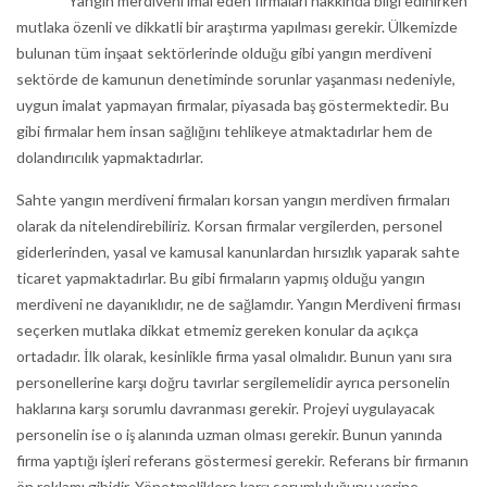
Yangın merdiveni imal eden firmaları hakkında bilgi edinirken
mutlaka özenli ve dikkatli bir araştırma yapılması gerekir. Ülkemizde
bulunan tüm inşaat sektörlerinde olduğu gibi yangın merdiveni
sektörde de kamunun denetiminde sorunlar yaşanması nedeniyle,
uygun imalat yapmayan firmalar, piyasada baş göstermektedir. Bu
gibi firmalar hem insan sağlığını tehlikeye atmaktadırlar hem de
dolandırıcılık yapmaktadırlar.
Sahte yangın merdiveni firmaları korsan yangın merdiven firmaları
olarak da nitelendirebiliriz. Korsan firmalar vergilerden, personel
giderlerinden, yasal ve kamusal kanunlardan hırsızlık yaparak sahte
ticaret yapmaktadırlar. Bu gibi firmaların yapmış olduğu yangın
merdiveni ne dayanıklıdır, ne de sağlamdır. Yangın Merdiveni firması
seçerken mutlaka dikkat etmemiz gereken konular da açıkça
ortadadır. İlk olarak, kesinlikle firma yasal olmalıdır. Bunun yanı sıra
personellerine karşı doğru tavırlar sergilemelidir ayrıca personelin
haklarına karşı sorumlu davranması gerekir. Projeyi uygulayacak
personelin ise o iş alanında uzman olması gerekir. Bunun yanında
firma yaptığı işleri referans göstermesi gerekir. Referans bir firmanın
ön reklamı gibidir. Yönetmeliklere karşı sorumluluğunu yerine