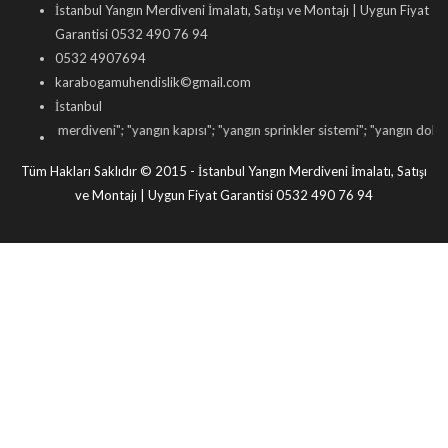
İstanbul Yangın Merdiveni İmalatı, Satışı ve Montajı | Uygun Fiyat
Garantisi 0532 490 76 94
0532 4907694
karabogamuhendislik©gmail.com
İstanbul
ın merdiveni
"; "
yangın kapısı
"; "
yangın sprinkler sistemi
"; "
yangın dolabı satışı
"
Tüm Hakları Saklıdır © 2015 - İstanbul Yangın Merdiveni İmalatı, Satışı
ve Montajı | Uygun Fiyat Garantisi 0532 490 76 94