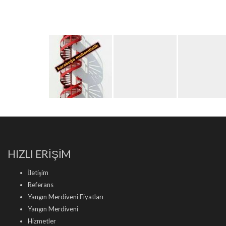
HIZLI ERİŞİM
İletişim
Referans
Yangın Merdiveni Fiyatları
Yangın Merdiveni
Hizmetler