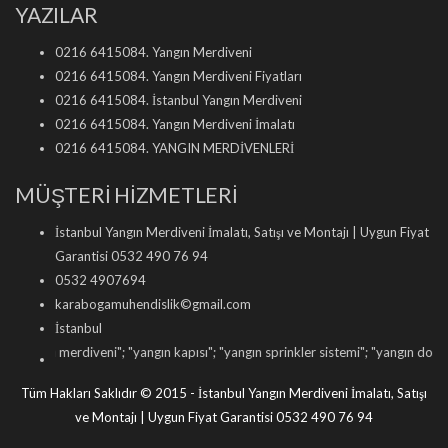
YAZILAR
0216 6415084. Yangın Merdiveni
0216 6415084. Yangın Merdiveni Fiyatları
0216 6415084. İstanbul Yangın Merdiveni
0216 6415084. Yangın Merdiveni İmalatı
0216 6415084. YANGIN MERDİVENLERİ
MÜŞTERİ HİZMETLERİ
İstanbul Yangın Merdiveni İmalatı, Satışı ve Montajı | Uygun Fiyat
Garantisi 0532 490 76 94
0532 4907694
karabogamuhendislik©gmail.com
İstanbul
ın merdiveni
"; "
yangın kapısı
"; "
yangın sprinkler sistemi
"; "
yangın dolabı satışı
"
Tüm Hakları Saklıdır © 2015 - İstanbul Yangın Merdiveni İmalatı, Satışı
ve Montajı | Uygun Fiyat Garantisi 0532 490 76 94