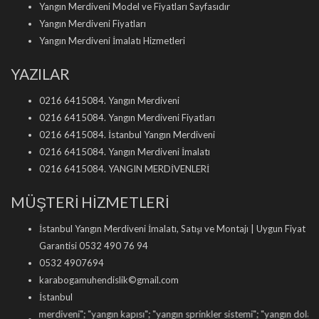
Yangın Merdiveni Model ve Fiyatları Sayfasıdır
Yangın Merdiveni Fiyatları
Yangın Merdiveni İmalatı Hizmetleri
YAZILAR
0216 6415084. Yangın Merdiveni
0216 6415084. Yangın Merdiveni Fiyatları
0216 6415084. İstanbul Yangın Merdiveni
0216 6415084. Yangın Merdiveni İmalatı
0216 6415084. YANGIN MERDİVENLERİ
MÜŞTERİ HİZMETLERİ
İstanbul Yangın Merdiveni İmalatı, Satışı ve Montajı | Uygun Fiyat
Garantisi 0532 490 76 94
0532 4907694
karabogamuhendislik©gmail.com
İstanbul
n merdiveni
"; "
yangın kapısı
"; "
yangın sprinkler sistemi
"; "
yangın dolabı satışı
"; 