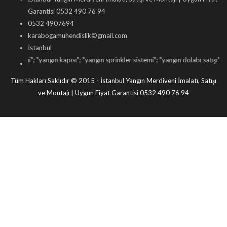
Garantisi 0532 490 76 94
0532 4907694
karabogamuhendislik©gmail.com
İstanbul
eni
"; "
yangın kapısı
"; "
yangın sprinkler sistemi
"; "
yangın dolabı satışı
"; "
yangın 
Tüm Hakları Saklıdır © 2015 - İstanbul Yangın Merdiveni İmalatı, Satışı
ve Montajı | Uygun Fiyat Garantisi 0532 490 76 94