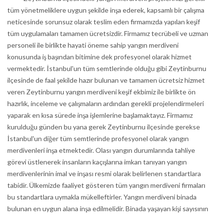
tüm yönetmeliklere uygun şekilde inşa ederek, kapsamlı bir çalışma
neticesinde sorunsuz olarak teslim eden firmamızda yapılan keşif
tüm uygulamaları tamamen ücretsizdir. Firmamız tecrübeli ve uzman
personeli ile birlikte hayati öneme sahip yangın merdiveni
konusunda iş başından bitimine dek profesyonel olarak hizmet
vermektedir. İstanbul'un tüm semtlerinde olduğu gibi Zeytinburnu
ilçesinde de faal şekilde hazır bulunan ve tamamen ücretsiz hizmet
veren Zeytinburnu yangın merdiveni keşif ekbimiz ile birlikte ön
hazırlık, inceleme ve çalışmaların ardından gerekli projelendirmeleri
yaparak en kısa sürede inşa işlemlerine başlamaktayız. Firmamız
kurulduğu günden bu yana gerek Zeytinburnu ilçesinde gerekse
İstanbul'un diğer tüm semtlerinde profesyonel olarak yangın
merdivenleri inşa etmektedir. Olası yangın durumlarında tahliye
görevi üstlenerek insanların kaçışlarına imkan tanıyan yangın
merdivenlerinin imal ve inşası resmi olarak belirlenen standartlara
tabidir. Ülkemizde faaliyet gösteren tüm yangın merdiveni firmaları
bu standartlara uymakla mükelleftirler. Yangın merdiveni binada
bulunan en uygun alana inşa edilmelidir. Binada yaşayan kişi sayısının