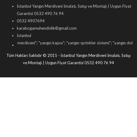
İstanbul Yangın Merdiveni İmalatı, Satışı ve Montajı | Uygun Fiyat
Garantisi 0532 490 76 94
0532 4907694
karabogamuhendislik©gmail.com
İstanbul
ın merdiveni
"; "
yangın kapısı
"; "
yangın sprinkler sistemi
"; "
yangın dolabı satışı
"
Tüm Hakları Saklıdır © 2015 - İstanbul Yangın Merdiveni İmalatı, Satışı
ve Montajı | Uygun Fiyat Garantisi 0532 490 76 94