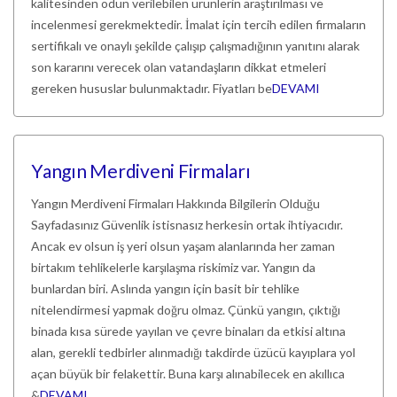
kalitesinden ödün verilebilen ürünlerin araştırılması ve
incelenmesi gerekmektedir. İmalat için tercih edilen firmaların
sertifikalı ve onaylı şekilde çalışıp çalışmadığının yanıtını alarak
son kararını verecek olan vatandaşların dikkat etmeleri
gereken hususlar bulunmaktadır. Fiyatları be
DEVAMI
Yangın Merdiveni Firmaları
Yangın Merdiveni Firmaları Hakkında Bilgilerin Olduğu
Sayfadasınız Güvenlik istisnasız herkesin ortak ihtiyacıdır.
Ancak ev olsun iş yeri olsun yaşam alanlarında her zaman
birtakım tehlikelerle karşılaşma riskimiz var. Yangın da
bunlardan biri. Aslında yangın için basit bir tehlike
nitelendirmesi yapmak doğru olmaz. Çünkü yangın, çıktığı
binada kısa sürede yayılan ve çevre binaları da etkisi altına
alan, gerekli tedbirler alınmadığı takdirde üzücü kayıplara yol
açan büyük bir felakettir. Buna karşı alınabilecek en akıllıca
&
DEVAMI