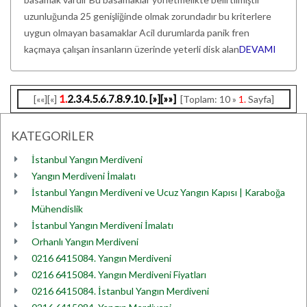
uzunluğunda 25 genişliğinde olmak zorundadır bu kriterlere
uygun olmayan basamaklar Acil durumlarda panik fren
kaçmaya çalışan insanların üzerinde yeterli disk alan
DEVAMI
1.
2.
3.
4.
5.
6.
7.
8.
9.
10.
[»]
[»»]
[««][«]
[Toplam: 10 »
1.
Sayfa]
KATEGORİLER
İstanbul Yangın Merdiveni
Yangın Merdiveni İmalatı
İstanbul Yangın Merdiveni ve Ucuz Yangın Kapısı | Karaboğa
Mühendislik
İstanbul Yangın Merdiveni İmalatı
Orhanlı Yangın Merdiveni
0216 6415084. Yangın Merdiveni
0216 6415084. Yangın Merdiveni Fiyatları
0216 6415084. İstanbul Yangın Merdiveni