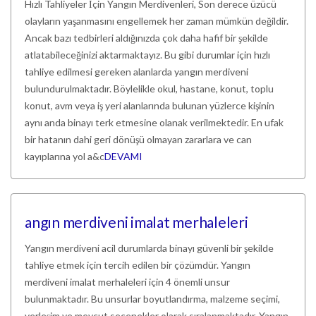
Hızlı Tahliyeler İçin Yangın Merdivenleri, Son derece üzücü
olayların yaşanmasını engellemek her zaman mümkün değildir.
Ancak bazı tedbirleri aldığınızda çok daha hafif bir şekilde
atlatabileceğinizi aktarmaktayız. Bu gibi durumlar için hızlı
tahliye edilmesi gereken alanlarda yangın merdiveni
bulundurulmaktadır. Böylelikle okul, hastane, konut, toplu
konut, avm veya iş yeri alanlarında bulunan yüzlerce kişinin
aynı anda binayı terk etmesine olanak verilmektedir. En ufak
bir hatanın dahi geri dönüşü olmayan zararlara ve can
kayıplarına yol a&c
DEVAMI
angın merdiveni imalat merhaleleri
Yangın merdiveni acil durumlarda binayı güvenli bir şekilde
tahliye etmek için tercih edilen bir çözümdür. Yangın
merdiveni imalat merhaleleri için 4 önemli unsur
bulunmaktadır. Bu unsurlar boyutlandırma, malzeme seçimi,
yerleşim ve mevcut seçenekler olarak sıralanmaktadır. Yangın