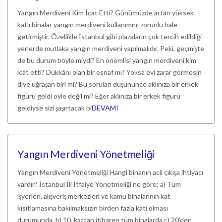
Yangın Merdiveni Kim İcat Etti? Günümüzde artan yüksek
katlı binalar yangın merdiveni kullanımını zorunlu hale
getirmiştir. Özellikle İstanbul gibi plazaların çok tercih edildiği
yerlerde mutlaka yangın merdiveni yapılmalıdır. Peki, geçmişte
de bu durum böyle miydi? En önemlisi yangın merdiveni kim
icat etti? Dükkânı olan bir esnaf mı? Yoksa evi zarar görmesin
diye uğraşan biri mi? Bu soruları düşününce aklınıza bir erkek
figürü geldi öyle değil mi? Eğer aklınıza bir erkek figürü
geldiyse sizi şaşırtacak bi
DEVAMI
Yangın Merdiveni Yönetmeliği
Yangın Merdiveni Yönetmeliği Hangi binanın acil çıkışa ihtiyacı
vardır? İstanbul İli İtfaiye Yönetmeliği'ne göre; a) Tüm
işyerleri, alışveriş merkezleri ve kamu binalarının kat
kısıtlamasına bakılmaksızın birden fazla katı olması
durumunda, b) 10. kattan itibaren tüm binalarda c) 20'den