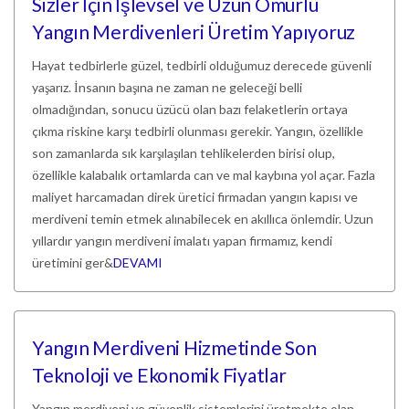
Sizler İçin İşlevsel ve Uzun Ömürlü
Yangın Merdivenleri Üretim Yapıyoruz
Hayat tedbirlerle güzel, tedbirli olduğumuz derecede güvenli
yaşarız. İnsanın başına ne zaman ne geleceği belli
olmadığından, sonucu üzücü olan bazı felaketlerin ortaya
çıkma riskine karşı tedbirli olunması gerekir. Yangın, özellikle
son zamanlarda sık karşılaşılan tehlikelerden birisi olup,
özellikle kalabalık ortamlarda can ve mal kaybına yol açar. Fazla
maliyet harcamadan direk üretici firmadan yangın kapısı ve
merdiveni temin etmek alınabilecek en akıllıca önlemdir. Uzun
yıllardır yangın merdiveni imalatı yapan firmamız, kendi
üretimini ger&
DEVAMI
Yangın Merdiveni Hizmetinde Son
Teknoloji ve Ekonomik Fiyatlar
Yangın merdiveni ve güvenlik sistemlerini üretmekte olan