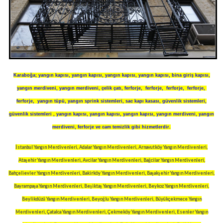
Karaboğa
;
yangın kapısı
,
yangın kapısı
,
yangın kapısı
,
yangın kapısı
,
bina giriş kapısı
,
yangın merdiveni
,
yangın merdiveni
,
çelik çatı
,
ferforje
,
ferforje
,
ferforje
,
ferforje
,
ferforje
,
yangın tüpü
,
yangın sprink sistemleri
,
sac kapı kasası
,
güvenlik sistemleri
,
güvenlik sistemleri
,
yangın kapısı
,
yangın kapısı
,
yangın kapısı
,
yangın merdiveni
,
yangın
merdiveni
,
ferforje
ve
cam temizlik
gibi hizmetlerdir.
İstanbul Yangın Merdivenleri, Adalar Yangın Merdivenleri, Arnavutköy Yangın Merdivenleri,
Ataşehir Yangın Merdivenleri, Avcilar Yangın Merdivenleri, Bağcilar Yangın Merdivenleri,
Bahçelievler Yangın Merdivenleri, Bakirköy Yangın Merdivenleri, Başakşehir Yangın Merdivenleri,
Bayrampaşa Yangın Merdivenleri, Beşiktaş Yangın Merdivenleri, Beykoz Yangın Merdivenleri,
Beylikdüzü Yangın Merdivenleri, Beyoğlu Yangın Merdivenleri, Büyükçekmece Yangın
Merdivenleri, Çatalca Yangın Merdivenleri, Çekmeköy Yangın Merdivenleri, Esenler Yangın