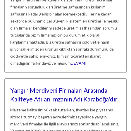
firmaların sorumlulukları üretme safhasından kullanım
safhasına kadar geniş bir alan içermektedir. Her ne kadar
sektörde bulunan diğer güvenlik sistemleri üretimi ile meşgul
olan firmalar kendilerini sadece üretim safhasından sorumlu
tutsalar da bizim firmamız için bu durum etik olarak
karşılanmamaktadır. Biz üretim safhasını ciddiyetle nasıl
işliyorsak elimizden ürünün çıktıktan sonraki durumunu da
ciddiyetle sahipleniyoruz. İşimizin ticaretten ibaret
olmadığının farkındayız ve m&uum
DEVAMI
Yangın Merdiveni Firmaları Arasında
Kaliteye Atılan İmzanın Adı Karaboğa'dır.
Malzeme kalitesini yüksek tutarken, fiyatları ise piyasanın
altında tutmayı başaran adreslerimiz sayesinde yangın
merdiveni firmaları ile ilgili arayışlarınızı sonlandırabileceksiniz.
Yaşamınızın büyük bir kısmını geçirdiğiniz evlerinizde veya