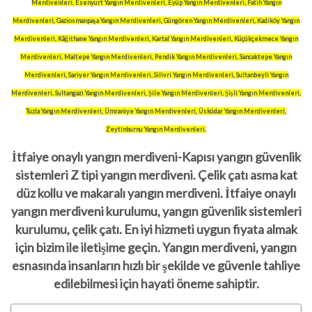
Merdivenleri, Esenyurt Yangın Merdivenleri, Eyüp Yangın Merdivenleri, Fatih Yangın
Merdivenleri, Gaziosmanpaşa Yangın Merdivenleri, Güngören Yangın Merdivenleri, Kadiköy Yangın
Merdivenleri, Kâğithane Yangın Merdivenleri, Kartal Yangın Merdivenleri, Küçükçekmece Yangın
Merdivenleri, Maltepe Yangın Merdivenleri, Pendik Yangın Merdivenleri, Sancaktepe Yangın
Merdivenleri, Sariyer Yangın Merdivenleri, Silivri Yangın Merdivenleri, Sultanbeyli Yangın
Merdivenleri, Sultangazi Yangın Merdivenleri, Şile Yangın Merdivenleri, Şişli Yangın Merdivenleri,
Tuzla Yangın Merdivenleri, Ümraniye Yangın Merdivenleri, Üsküdar Yangın Merdivenleri,
Zeytinburnu Yangın Merdivenleri.
İtfaiye onaylı yangın merdiveni-Kapısı yangın güvenlik
sistemleri Z tipi yangın merdiveni. Çelik çatı asma kat
düz kollu ve makaralı yangın merdiveni. İtfaiye onaylı
yangın merdiveni kurulumu, yangın güvenlik sistemleri
kurulumu, çelik çatı. En iyi hizmeti uygun fiyata almak
için bizim ile iletişime geçin. Yangın merdiveni, yangın
esnasında insanların hızlı bir şekilde ve güvenle tahliye
edilebilmesi için hayati öneme sahiptir.