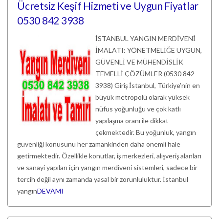
Ücretsiz Keşif Hizmeti ve Uygun Fiyatlar
0530 842 3938
İSTANBUL YANGIN MERDİVENİ
İMALATI: YÖNETMELİĞE UYGUN,
GÜVENLİ VE MÜHENDİSLİK
TEMELLİ ÇÖZÜMLER (0530 842
3938) Giriş İstanbul, Türkiye’nin en
büyük metropolü olarak yüksek
nüfus yoğunluğu ve çok katlı
yapılaşma oranı ile dikkat
çekmektedir. Bu yoğunluk, yangın
güvenliği konusunu her zamankinden daha önemli hale
getirmektedir. Özellikle konutlar, iş merkezleri, alışveriş alanları
ve sanayi yapıları için yangın merdiveni sistemleri, sadece bir
tercih değil aynı zamanda yasal bir zorunluluktur. İstanbul
yangın
DEVAMI