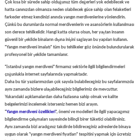
Çok kısa bir sürede sahip olduğunuz tüm değerleri yok edebilecek ve
hatta canınızdan olmanıza neden olabilecek güce sahip olan felaketleri
farkeder etmez kendinizi anında yangın merdivenlerine yönlendirin.
Çünkü bu durumlarda normal merdivenlerin ve asansörlerin kullanılması
son derece tehlikelidir. Hangi katta olursa olsun, her yaştan insanın
güvenli bir şekilde binaların dışına inişini sağlayan bu yapıları kullanın.
"Yangın merdiveni imalatı"
tüm bu tehlikeler göz önünde bulundurularak
profesyonel bir şekilde tamamlanır.
"İstanbul yangın merdiveni"
firmamız sektörle ilgili bilgilendirmeleri
çoğunlukla internet sayfalarında yapmaktadır.
Daha bu tür yazılarımızdan çok sayıda bulabileceğiniz bu sayfalarımızda
aynı zamanda bizlere ulaşabileceğiniz bilgilerimiz de mevcuttur.
Yukarıdaki açıklamalardan daha fazlasına sahip olmak ve kalite
belgelerimizi incelemek isterseniz hemen bizi arayın.
"
Yangın merdiveni özellikleri
"
, önemi ve modelleri ile ilgili yapacağımız
bilgilendirme çalışmaları sayesinde bilinçli birer tüketici olabilirsiniz.
Aynı zamanda bizi aradığınız takdirde bildireceğiniz adreslerde binaya
uygun olarak
"yangın merdiveni fiyatları"
tespitini yapmak için ücretsiz