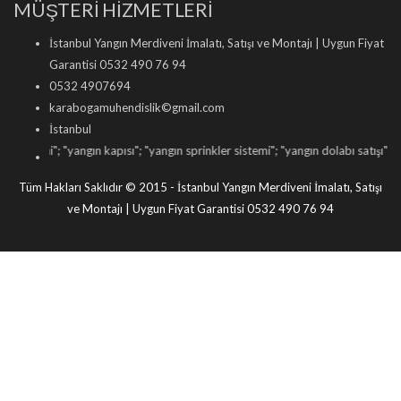
MÜŞTERİ HİZMETLERİ
İstanbul Yangın Merdiveni İmalatı, Satışı ve Montajı | Uygun Fiyat
Garantisi 0532 490 76 94
0532 4907694
karabogamuhendislik©gmail.com
İstanbul
; "
yangın kapısı
"; "
yangın sprinkler sistemi
"; "
yangın dolabı satışı
"; "
yangın tüp
Tüm Hakları Saklıdır © 2015 - İstanbul Yangın Merdiveni İmalatı, Satışı
ve Montajı | Uygun Fiyat Garantisi 0532 490 76 94