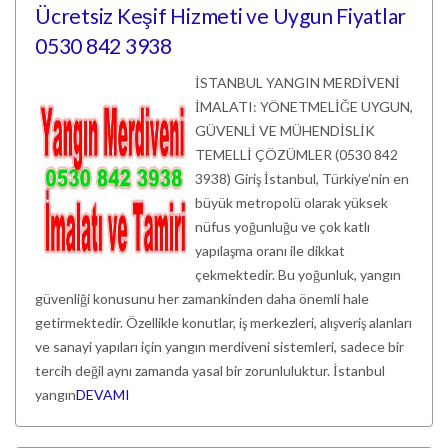
Ücretsiz Keşif Hizmeti ve Uygun Fiyatlar
0530 842 3938
İSTANBUL YANGIN MERDİVENİ
İMALATI: YÖNETMELİĞE UYGUN,
GÜVENLİ VE MÜHENDİSLİK
TEMELLİ ÇÖZÜMLER (0530 842
3938) Giriş İstanbul, Türkiye’nin en
büyük metropolü olarak yüksek
nüfus yoğunluğu ve çok katlı
yapılaşma oranı ile dikkat
çekmektedir. Bu yoğunluk, yangın
güvenliği konusunu her zamankinden daha önemli hale
getirmektedir. Özellikle konutlar, iş merkezleri, alışveriş alanları
ve sanayi yapıları için yangın merdiveni sistemleri, sadece bir
tercih değil aynı zamanda yasal bir zorunluluktur. İstanbul
yangın
DEVAMI