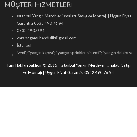
MÜŞTERİ HİZMETLERİ
İstanbul Yangın Merdiveni İmalatı, Satışı ve Montajı | Uygun Fiyat
Garantisi 0532 490 76 94
0532 4907694
karabogamuhendislik©gmail.com
İstanbul
eni
"; "
yangın kapısı
"; "
yangın sprinkler sistemi
"; "
yangın dolabı satışı
"; "
yangın 
Tüm Hakları Saklıdır © 2015 - İstanbul Yangın Merdiveni İmalatı, Satışı
ve Montajı | Uygun Fiyat Garantisi 0532 490 76 94