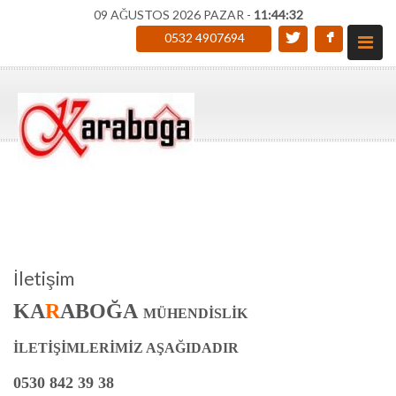
09 AĞUSTOS 2026 PAZAR -
11:44:32
0532 4907694
İletişim
KA
R
ABOĞA
MÜHENDİSLİK
İLETİŞİMLERİMİZ
AŞAĞIDADIR
0530 842 39 38