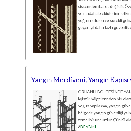
sistemden ibaret değildir. Öze
ve müdahale ekiplerinin etkin ç
yoğun nüfuslu ve sürekli gelişe
geçen yıl daha fazla güvenlik
Yangın Merdiveni, Yangın Kapısı 
ORHANLI BÖLGESİNDE YANGIN
lojistik bölgelerinden biri ol
yoğun yapılaşma, yangın güven
bölgede yangın güvenliği yalnız
temel bir unsurdur. Çünkü ola
ö
DEVAMI