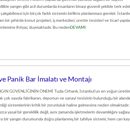
llikle yangın gibi acil durumlarda insanların binayı güvenli şekilde terk ede
alışabilmesi için birçok farklı sistemin birlikte planlanması gerekir. İstanbu
n bir şehirde konut projeleri, iş merkezleri, üretim tesisleri ve ticari yapıla
 önlemine ihtiyaç duymaktadır. Bu neden
DEVAMI
ve Panik Bar İmalatı ve Montajı
 GÜVENLİĞİNİN ÖNEMİ Tuzla Orhanlı, İstanbul’un en yoğun üretim
arak çok sayıda fabrikanın, deponun ve sanayi tesisinin bulunduğu bir alandı
liği sistemlerinin kritik bir zorunluluk haline gelmesine neden olmaktadır.
ca yasal bir gereklilik değil, aynı zamanda işletmelerin devamlılığını sağla
sı bir yangın durumunda doğru planlanmış bir tahliye sistemi, hem can kayı