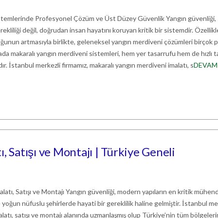
stemlerinde Profesyonel Çözüm ve Üst Düzey Güvenlik Yangın güvenliği,
erekliliği değil, doğrudan insan hayatını koruyan kritik bir sistemdir. Özellikl
ğunun artmasıyla birlikte, geleneksel yangın merdiveni çözümleri birçok 
ada makaralı yangın merdiveni sistemleri, hem yer tasarrufu hem de hızlı t
dır. İstanbul merkezli firmamız, makaralı yangın merdiveni imalatı, s
DEVAM
, Satışı ve Montajı | Türkiye Geneli
atı, Satışı ve Montajı Yangın güvenliği, modern yapıların en kritik mühend
le yoğun nüfuslu şehirlerde hayati bir gereklilik haline gelmiştir. İstanbul me
latı, satışı ve montajı alanında uzmanlaşmış olup Türkiye’nin tüm bölgeler