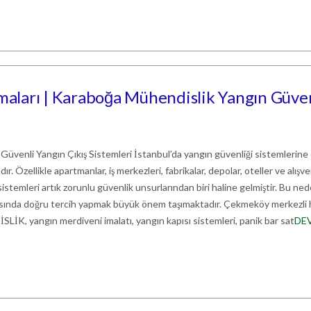
aları | Karaboğa Mühendislik Yangın Güve
 Güvenli Yangın Çıkış Sistemleri İstanbul’da yangın güvenliği sistemlerine
r. Özellikle apartmanlar, iş merkezleri, fabrikalar, depolar, oteller ve alışve
istemleri artık zorunlu güvenlik unsurlarından biri haline gelmiştir. Bu ne
rasında doğru tercih yapmak büyük önem taşımaktadır. Çekmeköy merkezli
 yangın merdiveni imalatı, yangın kapısı sistemleri, panik bar sat
DE