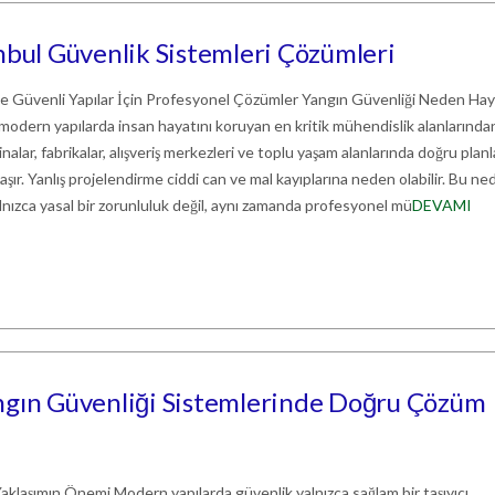
nbul Güvenlik Sistemleri Çözümleri
ile Güvenli Yapılar İçin Profesyonel Çözümler Yangın Güvenliği Neden Hay
modern yapılarda insan hayatını koruyan en kritik mühendislik alanlarında
binalar, fabrikalar, alışveriş merkezleri ve toplu yaşam alanlarında doğru plan
aşır. Yanlış projelendirme ciddi can ve mal kayıplarına neden olabilir. Bu ne
lnızca yasal bir zorunluluk değil, aynı zamanda profesyonel mü
DEVAMI
ngın Güvenliği Sistemlerinde Doğru Çözüm
klaşımın Önemi Modern yapılarda güvenlik yalnızca sağlam bir taşıyıcı