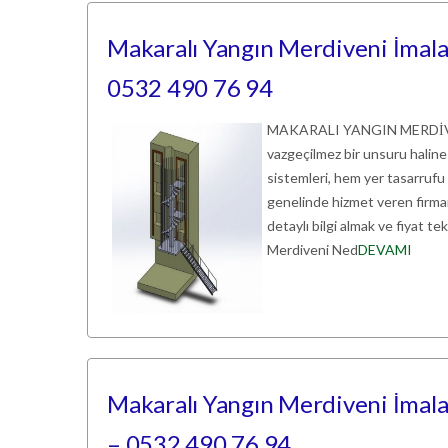
Makaralı Yangın Merdiveni İmalatı
0532 490 76 94
MAKARALI YANGIN MERDİVENİ
vazgeçilmez bir unsuru haline 
sistemleri, hem yer tasarrufu
genelinde hizmet veren firmam
detaylı bilgi almak ve fiyat te
Merdiveni Ned
DEVAMI
Makaralı Yangın Merdiveni İmalatı
– 0532 490 76 94