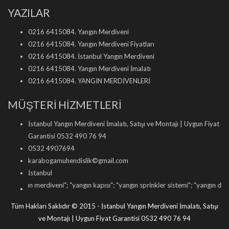
YAZILAR
0216 6415084. Yangın Merdiveni
0216 6415084. Yangın Merdiveni Fiyatları
0216 6415084. İstanbul Yangın Merdiveni
0216 6415084. Yangın Merdiveni İmalatı
0216 6415084. YANGIN MERDİVENLERİ
MÜŞTERİ HİZMETLERİ
İstanbul Yangın Merdiveni İmalatı, Satışı ve Montajı | Uygun Fiyat
Garantisi 0532 490 76 94
0532 4907694
karabogamuhendislik©gmail.com
İstanbul
ngın merdiveni
"; "
yangın kapısı
"; "
yangın sprinkler sistemi
"; "
yangın dolabı satı
Tüm Hakları Saklıdır © 2015 - İstanbul Yangın Merdiveni İmalatı, Satışı
ve Montajı | Uygun Fiyat Garantisi 0532 490 76 94