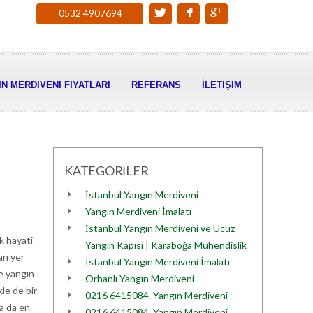
0532 4907694
N MERDIVENI FIYATLARI
REFERANS
İLETIŞIM
KATEGORİLER
İstanbul Yangın Merdiveni
Yangın Merdiveni İmalatı
İstanbul Yangın Merdiveni ve Ucuz
k hayati
Yangın Kapısı | Karaboğa Mühendislik
rı yer
İstanbul Yangın Merdiveni İmalatı
de yangın
Orhanlı Yangın Merdiveni
kle de bir
0216 6415084. Yangın Merdiveni
ya da en
0216 6415084. Yangın Merdiveni