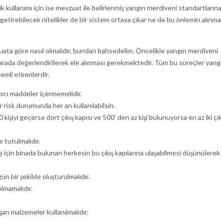
k kullanımı için ise mevzuat ile belirlenmiş yangın merdiveni standartları
 getirebilecek nitelikler de bir sistem ortaya çıkar ne de bu önlemin alınma
zuata göre nasıl olmalıdır, bundan bahsedelim. Öncelikle yangın merdiveni
bir arada değerlendirilerek ele alınması gerekmektedir. Tüm bu süreçler yang
emli etkenlerdir.
nıcı maddeler içermemelidir.
ir risk durumunda her an kullanılabilsin.
 kişiyi geçerse dört çıkış kapısı ve 500’ den az kişi bulunuyorsa en az iki çık
 tutulmalıdır.
 için binada bulunan herkesin bu çıkış kapılarına ulaşabilmesi düşünülerek
n bir şekilde oluşturulmalıdır.
lmamalıdır.
n malzemeler kullanılmalıdır.