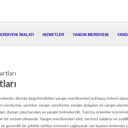
ERDIVENI İMALATI
HIZMETLER
YANGIN MERDIVENI
YANGI
rtları
ları
nlemler altında değerlendirilen yangın merdivenleri acil kaçış önlemi olara
gın söndürme, sprinker yangın söndürme, yangın dolapları ve yangın alarmla
ları, duman çıkış bacaları ve yangın bölmeleridir. Tüm bu önlemler içerisin
an bir sistem olmasıdır. Yangın merdivenleri afet, terörist saldırısı ve özelli
 ve güvenilir bir şekilde tahliye etmesini sağlayarak can kaybını önlemeyi 