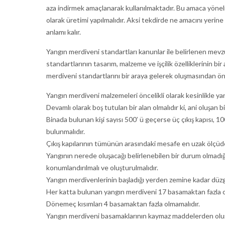
aza indirmek amaçlanarak kullanılmaktadır. Bu amaca yöneli
olarak üretimi yapılmalıdır. Aksi tekdirde ne amacını yerine
anlamı kalır.
Yangın merdiveni standartları kanunlar ile belirlenen mev
standartlarının tasarım, malzeme ve işçilik özelliklerinin 
merdiveni standartlarını bir araya gelerek oluşmasından ön
Yangın merdiveni malzemeleri öncelikli olarak kesinlikle ya
Devamlı olarak boş tutulan bir alan olmalıdır ki, ani oluşan b
Binada bulunan kişi sayısı 500’ ü geçerse üç çıkış kapısı, 100
bulunmalıdır.
Çıkış kapılarının tümünün arasındaki mesafe en uzak ölçüde
Yangının nerede oluşacağı belirlenebilen bir durum olmadığı
konumlandırılmalı ve oluşturulmalıdır.
Yangın merdivenlerinin başladığı yerden zemine kadar düzgü
Her katta bulunan yangın merdiveni 17 basamaktan fazla o
Dönemeç kısımları 4 basamaktan fazla olmamalıdır.
Yangın merdiveni basamaklarının kaymaz maddelerden oluşa