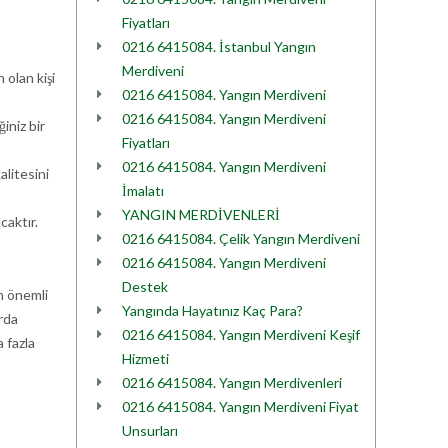
Fiyatları
0216 6415084. İstanbul Yangın
Merdiveni
 olan kişi
0216 6415084. Yangın Merdiveni
0216 6415084. Yangın Merdiveni
iniz bir
Fiyatları
0216 6415084. Yangın Merdiveni
alitesini
İmalatı
YANGIN MERDİVENLERİ
caktır.
0216 6415084. Çelik Yangın Merdiveni
0216 6415084. Yangın Merdiveni
Destek
n önemli
Yangında Hayatınız Kaç Para?
rda
0216 6415084. Yangın Merdiveni Keşif
 fazla
Hizmeti
0216 6415084. Yangın Merdivenleri
0216 6415084. Yangın Merdiveni Fiyat
Unsurları