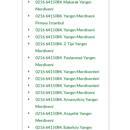
0216 6415084. Makaralı Yangın
Merdiveni
0216 6415084. Yangın Merdiveni
Firması İstanbul
0216 6415084. Yangın Merdiveni
0216 6415084. Yangın Merdiveni
0216 6415084. Z Tipi Yangın
Merdiveni
0216 6415084. Paslanmaz Yangın
Merdiveni
0216 6415084. Yangın Merdivenleri
0216 6415084. Yangın Merdivenleri
0216 6415084. Yangın Merdivenleri
0216 6415084. Yangın Merdiveni
0216 6415084. Arnavutköy Yangın
Merdiveni
0216 6415084. Ataşehir Yangın
Merdiveni
0216 6415084. Bakırköy Yangın