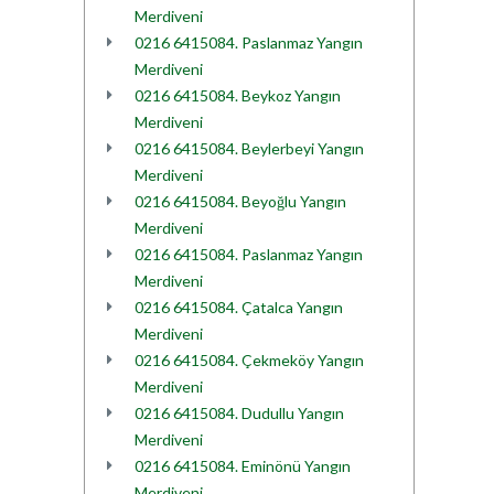
Merdiveni
0216 6415084. Paslanmaz Yangın
Merdiveni
0216 6415084. Beykoz Yangın
Merdiveni
0216 6415084. Beylerbeyi Yangın
Merdiveni
0216 6415084. Beyoğlu Yangın
Merdiveni
0216 6415084. Paslanmaz Yangın
Merdiveni
0216 6415084. Çatalca Yangın
Merdiveni
0216 6415084. Çekmeköy Yangın
Merdiveni
0216 6415084. Dudullu Yangın
Merdiveni
0216 6415084. Eminönü Yangın
Merdiveni