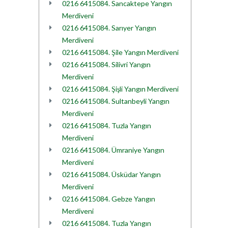
0216 6415084. Sancaktepe Yangın
Merdiveni
0216 6415084. Sarıyer Yangın
Merdiveni
0216 6415084. Şile Yangın Merdiveni
0216 6415084. Silivri Yangın
Merdiveni
0216 6415084. Şişli Yangın Merdiveni
0216 6415084. Sultanbeyli Yangın
Merdiveni
0216 6415084. Tuzla Yangın
Merdiveni
0216 6415084. Ümraniye Yangın
Merdiveni
0216 6415084. Üsküdar Yangın
Merdiveni
0216 6415084. Gebze Yangın
Merdiveni
0216 6415084. Tuzla Yangın