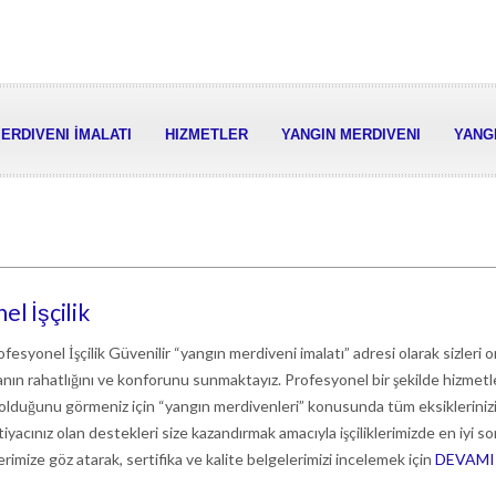
ERDIVENI İMALATI
HIZMETLER
YANGIN MERDIVENI
YANGI
l İşçilik
fesyonel İşçilik Güvenilir “yangın merdiveni imalatı” adresi olarak sizleri o
nın rahatlığını ve konforunu sunmaktayız. Profesyonel bir şekilde hizmet
lduğunu görmeniz için “yangın merdivenleri” konusunda tüm eksikleriniz
yacınız olan destekleri size kazandırmak amacıyla işçiliklerimizde en iyi s
lerimize göz atarak, sertifika ve kalite belgelerimizi incelemek için
DEVAMI