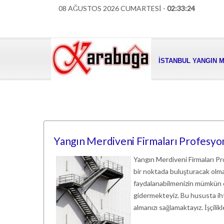
08 AĞUSTOS 2026 CUMARTESİ -
02:33:25
İSTANBUL YANGIN M
Yangın Merdiveni Firmaları Profesyone
Yangın Merdiveni Firmaları Pro
bir noktada buluşturacak olma
faydalanabilmenizin mümkün o
gidermekteyiz. Bu hususta ihti
almanızı sağlamaktayız. İşçilik