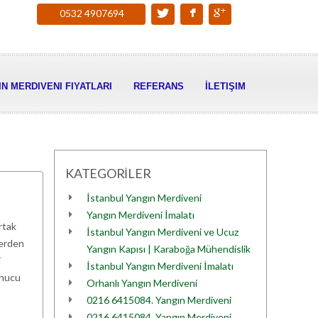
0532 4907694
N MERDIVENI FIYATLARI
REFERANS
İLETIŞIM
KATEGORİLER
İstanbul Yangın Merdiveni
Yangın Merdiveni İmalatı
rtak
İstanbul Yangın Merdiveni ve Ucuz
lerden
Yangın Kapısı | Karaboğa Mühendislik
i
İstanbul Yangın Merdiveni İmalatı
onucu
Orhanlı Yangın Merdiveni
0216 6415084. Yangın Merdiveni
0216 6415084. Yangın Merdiveni