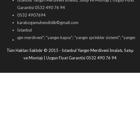
İstanbul Yangın Merdiveni İmalatı, Satışı ve Montajı | Uygun Fiyat
Garantisi 0532 490 76 94
0532 4907694
karabogamuhendislik©gmail.com
İstanbul
yangın merdiveni
"; "
yangın kapısı
"; "
yangın sprinkler sistemi
"; "
yangın dolabı sa
Tüm Hakları Saklıdır © 2015 - İstanbul Yangın Merdiveni İmalatı, Satışı
ve Montajı | Uygun Fiyat Garantisi 0532 490 76 94