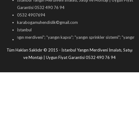
İstanbul Yangın Merdiveni İmalatı, Satışı ve Montajı | Uygun Fiyat
Garantisi 0532 490 76 94
0532 4907694
karabogamuhendislik©gmail.com
İstanbul
"
yangın merdiveni
"; "
yangın kapısı
"; "
yangın sprinkler sistemi
"; "
yangın dolabı sa
Tüm Hakları Saklıdır © 2015 - İstanbul Yangın Merdiveni İmalatı, Satışı
ve Montajı | Uygun Fiyat Garantisi 0532 490 76 94