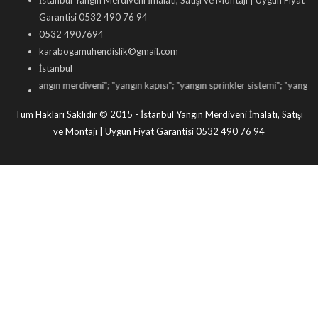
İstanbul Yangın Merdiveni İmalatı, Satışı ve Montajı | Uygun Fiyat
Garantisi 0532 490 76 94
0532 4907694
karabogamuhendislik©gmail.com
İstanbul
"
yangın merdiveni
"; "
yangın kapısı
"; "
yangın sprinkler sistemi
"; "
yangın dolabı 
Tüm Hakları Saklıdır © 2015 - İstanbul Yangın Merdiveni İmalatı, Satışı
ve Montajı | Uygun Fiyat Garantisi 0532 490 76 94