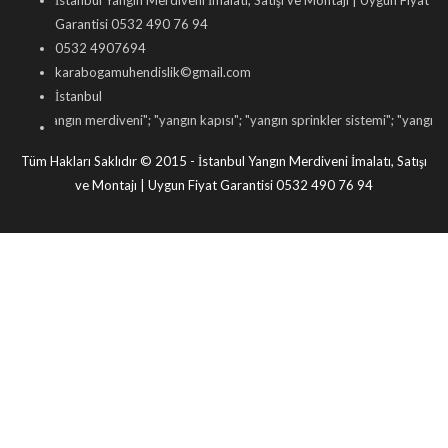
İstanbul Yangın Merdiveni İmalatı, Satışı ve Montajı | Uygun Fiyat
Garantisi 0532 490 76 94
0532 4907694
karabogamuhendislik©gmail.com
İstanbul
"
yangın merdiveni
"; "
yangın kapısı
"; "
yangın sprinkler sistemi
"; "
yangın dolabı s
Tüm Hakları Saklıdır © 2015 - İstanbul Yangın Merdiveni İmalatı, Satışı
ve Montajı | Uygun Fiyat Garantisi 0532 490 76 94