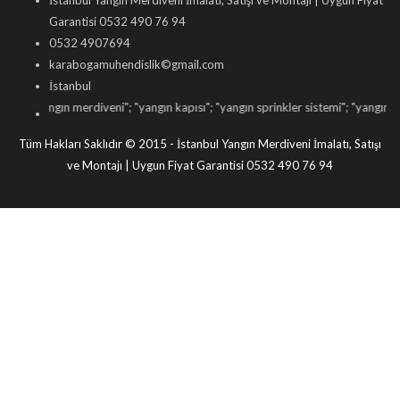
İstanbul Yangın Merdiveni İmalatı, Satışı ve Montajı | Uygun Fiyat
Garantisi 0532 490 76 94
0532 4907694
karabogamuhendislik©gmail.com
İstanbul
"
yangın merdiveni
"; "
yangın kapısı
"; "
yangın sprinkler sistemi
"; "
yangın dolabı sa
Tüm Hakları Saklıdır © 2015 - İstanbul Yangın Merdiveni İmalatı, Satışı
ve Montajı | Uygun Fiyat Garantisi 0532 490 76 94