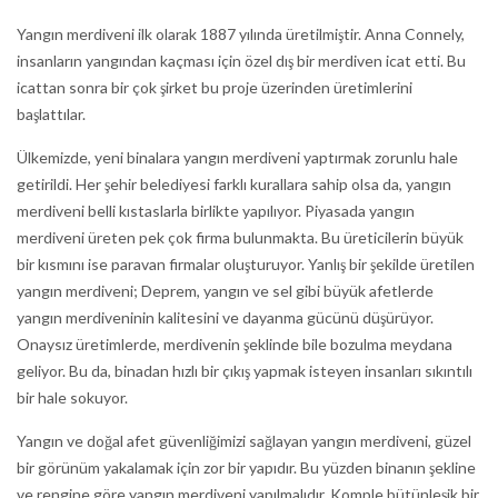
Yangın merdiveni ilk olarak 1887 yılında üretilmiştir. Anna Connely,
insanların yangından kaçması için özel dış bir merdiven icat etti. Bu
icattan sonra bir çok şirket bu proje üzerinden üretimlerini
başlattılar.
Ülkemizde, yeni binalara yangın merdiveni yaptırmak zorunlu hale
getirildi. Her şehir belediyesi farklı kurallara sahip olsa da, yangın
merdiveni belli kıstaslarla birlikte yapılıyor. Piyasada yangın
merdiveni üreten pek çok firma bulunmakta. Bu üreticilerin büyük
bir kısmını ise paravan firmalar oluşturuyor. Yanlış bir şekilde üretilen
yangın merdiveni; Deprem, yangın ve sel gibi büyük afetlerde
yangın merdiveninin kalitesini ve dayanma gücünü düşürüyor.
Onaysız üretimlerde, merdivenin şeklinde bile bozulma meydana
geliyor. Bu da, binadan hızlı bir çıkış yapmak isteyen insanları sıkıntılı
bir hale sokuyor.
Yangın ve doğal afet güvenliğimizi sağlayan yangın merdiveni, güzel
bir görünüm yakalamak için zor bir yapıdır. Bu yüzden binanın şekline
ve rengine göre yangın merdiveni yapılmalıdır. Komple bütünleşik bir