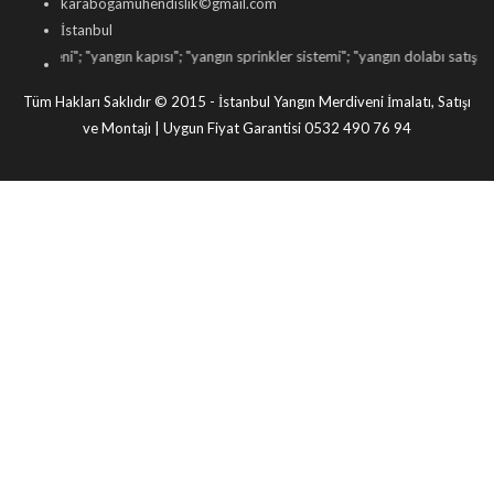
karabogamuhendislik©gmail.com
İstanbul
veni
"; "
yangın kapısı
"; "
yangın sprinkler sistemi
"; "
yangın dolabı satışı
"; "
yangın
Tüm Hakları Saklıdır © 2015 - İstanbul Yangın Merdiveni İmalatı, Satışı
ve Montajı | Uygun Fiyat Garantisi 0532 490 76 94