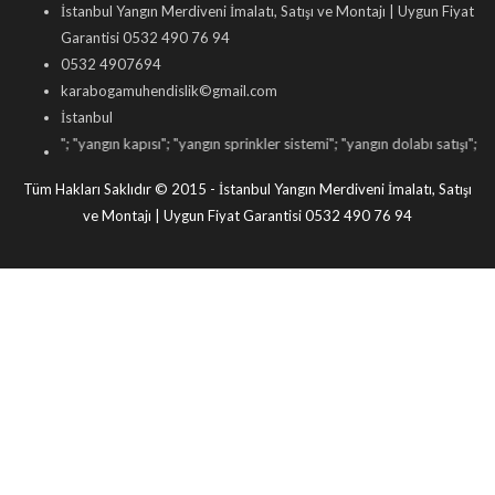
İstanbul Yangın Merdiveni İmalatı, Satışı ve Montajı | Uygun Fiyat
Garantisi 0532 490 76 94
0532 4907694
karabogamuhendislik©gmail.com
İstanbul
ni
"; "
yangın kapısı
"; "
yangın sprinkler sistemi
"; "
yangın dolabı satışı
"; "
yangın 
Tüm Hakları Saklıdır © 2015 - İstanbul Yangın Merdiveni İmalatı, Satışı
ve Montajı | Uygun Fiyat Garantisi 0532 490 76 94