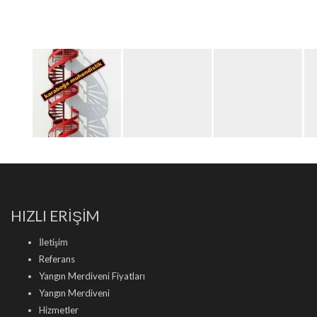
HIZLI ERİŞİM
İletişim
Referans
Yangın Merdiveni Fiyatları
Yangın Merdiveni
Hizmetler