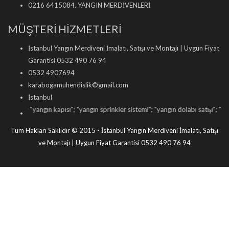
0216 6415084. YANGIN MERDİVENLERİ
MÜŞTERİ HİZMETLERİ
İstanbul Yangın Merdiveni İmalatı, Satışı ve Montajı | Uygun Fiyat
Garantisi 0532 490 76 94
0532 4907694
karabogamuhendislik©gmail.com
İstanbul
i
"; "
yangın kapısı
"; "
yangın sprinkler sistemi
"; "
yangın dolabı satışı
"; "
yangın tü
Tüm Hakları Saklıdır © 2015 - İstanbul Yangın Merdiveni İmalatı, Satışı
ve Montajı | Uygun Fiyat Garantisi 0532 490 76 94