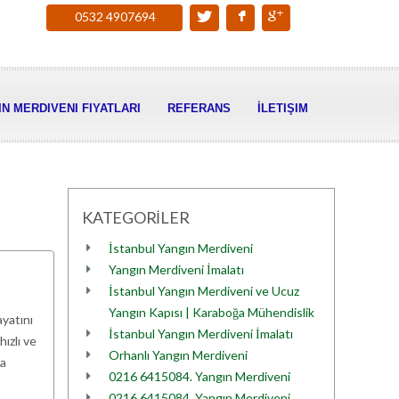
0532 4907694
N MERDIVENI FIYATLARI
REFERANS
İLETIŞIM
KATEGORİLER
İstanbul Yangın Merdiveni
Yangın Merdiveni İmalatı
İstanbul Yangın Merdiveni ve Ucuz
Yangın Kapısı | Karaboğa Mühendislik
ayatını
İstanbul Yangın Merdiveni İmalatı
ızlı ve
Orhanlı Yangın Merdiveni
da
0216 6415084. Yangın Merdiveni
0216 6415084. Yangın Merdiveni