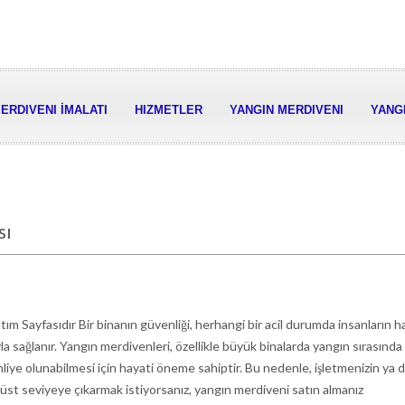
ERDIVENI İMALATI
HIZMETLER
YANGIN MERDIVENI
YANGI
sı
ım Sayfasıdır Bir binanın güvenliği, herhangi bir acil durumda insanların h
a sağlanır. Yangın merdivenleri, özellikle büyük binalarda yangın sırasında h
hliye olunabilmesi için hayati öneme sahiptir. Bu nedenle, işletmenizin ya 
üst seviyeye çıkarmak istiyorsanız, yangın merdiveni satın almanız