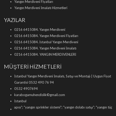
Yangın Merdiveni Fiyatları
Yangın Merdiveni İmalatı Hizmetleri
YAZILAR
0216 6415084. Yangın Merdiveni
0216 6415084. Yangın Merdiveni Fiyatları
0216 6415084. İstanbul Yangın Merdiveni
0216 6415084. Yangın Merdiveni İmalatı
0216 6415084. YANGIN MERDİVENLERİ
MÜŞTERİ HİZMETLERİ
İstanbul Yangın Merdiveni İmalatı, Satışı ve Montajı | Uygun Fiyat
Garantisi 0532 490 76 94
0532 4907694
karabogamuhendislik©gmail.com
İstanbul
kapısı
"; "
yangın sprinkler sistemi
"; "
yangın dolabı satışı
"; "
yangın tüpü dolumu
"