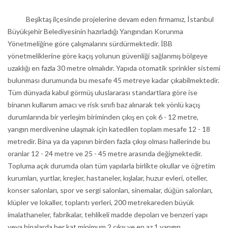
Beşiktaş ilçesinde projelerine devam eden firmamız, İstanbul
Büyükşehir Belediyesinin hazırladığı Yangından Korunma
Yönetmeliğine göre çalışmalarını sürdürmektedir. İBB
yönetmeliklerine göre kaçış yolunun güvenliği sağlanmış bölgeye
uzaklığı en fazla 30 metre olmalıdır. Yapıda otomatik sprinkler sistemi
bulunması durumunda bu mesafe 45 metreye kadar çıkabilmektedir.
Tüm dünyada kabul görmüş uluslararası standartlara göre ise
binanın kullanım amacı ve risk sınıfı baz alınarak tek yönlü kaçış
durumlarında bir yerleşim biriminden çıkış en çok 6 - 12 metre,
yangın merdivenine ulaşmak için katedilen toplam mesafe 12 - 18
metredir. Bina ya da yapının birden fazla çıkışı olması hallerinde bu
oranlar 12 - 24 metre ve 25 - 45 metre arasında değişmektedir.
Topluma açık durumda olan tüm yapılarla birlikte okullar ve öğretim
kurumları, yurtlar, kreşler, hastaneler, kışlalar, huzur evleri, oteller,
konser salonları, spor ve sergi salonları, sinemalar, düğün salonları,
klüpler ve lokaller, toplantı yerleri, 200 metrekareden büyük
imalathaneler, fabrikalar, tehlikeli madde depoları ve benzeri yapı
veya binalarda her kat minimum 2 çıkış ve en az 1 yangın