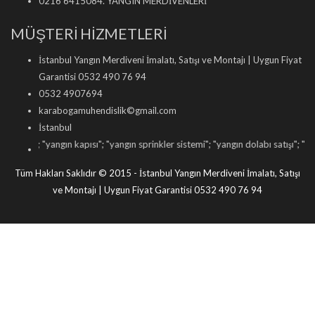
0216 6415084. YANGIN MERDİVENLERİ
MÜŞTERİ HİZMETLERİ
İstanbul Yangın Merdiveni İmalatı, Satışı ve Montajı | Uygun Fiyat
Garantisi 0532 490 76 94
0532 4907694
karabogamuhendislik©gmail.com
İstanbul
i
"; "
yangın kapısı
"; "
yangın sprinkler sistemi
"; "
yangın dolabı satışı
"; "
yangın tü
Tüm Hakları Saklıdır © 2015 - İstanbul Yangın Merdiveni İmalatı, Satışı
ve Montajı | Uygun Fiyat Garantisi 0532 490 76 94