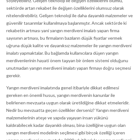
söyleyebiliriz. Gelişen teknoloji ile değişen özelliklerini olumlu,
sektörde artan rekabet ile değişen özelliklerini olumsuz olarak
nitelendirebiliriz. Gelişen teknoloji ile daha dayanıklı malzemeler ve
güvenilir tasarımlar kullanılmaya başlanmıştır. Ancak sektörde ki
rekabetin artması yani yangın merdiveni imalatı yapan firma
sayısının artması, bu firmaların bazıların düşük fiyatlar vermek
uğruna düşük kalite ve dayanıksız malzemeler ile yangın merdiveni
imalatı yapmaktalar. Bu bağlamda kullanıcılara düşen yangın
merdivenlerinin hayati önem taşıyan bir önlem sistemi olduğunu
unutmadan yangın merdiveni imalatı yapan firmayı doğru seçmesi
gerekir.
Yangın merdiveni imalatında genel itibariyle dikkat edilmesi
gereken en önemli husus, yangın merdivenin kanunlar ile
belirlenen mevzuata uygun olarak üretildiğine dikkat etmeleridir.
Nedir bu mevzuatta geçen özellikler derseniz? Yangın merdiveni
malzemelerinin ateşe ve yapıda yaşayan insan yükünü
kaldırabilecek kadar dayanıklı olması, bina özelliğine uygun olan
yangın merdiveni modelinin seçilmesi gibi birçok özelliği içeren