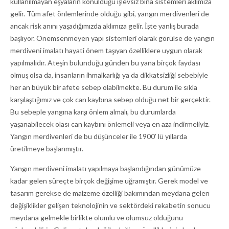
kullanılmayan eşyaların konulduğu işlevsiz bina sistemleri aklımıza
gelir. Tüm afet önlemlerinde olduğu gibi, yangın merdivenleri de
ancak risk anını yaşadığımızda aklımıza gelir. İşte yanlış burada
başlıyor. Önemsenmeyen yapı sistemleri olarak görülse de yangın
merdiveni imalatı hayati önem taşıyan özelliklere uygun olarak
yapılmalıdır. Ateşin bulunduğu günden bu yana birçok faydası
olmuş olsa da, insanların ihmalkarlığı ya da dikkatsizliği sebebiyle
her an büyük bir afete sebep olabilmekte. Bu durum ile sıkla
karşılaştığımız ve çok can kaybına sebep olduğu net bir gerçektir.
Bu sebeple yangına karşı önlem almalı, bu durumlarda
yaşanabilecek olası can kaybını önlemeli veya en aza indirmeliyiz.
Yangın merdivenleri de bu düşünceler ile 1900’ lü yıllarda
üretilmeye başlanmıştır.
Yangın merdiveni imalatı yapılmaya başlandığından günümüze
kadar gelen süreçte birçok değişime uğramıştır. Gerek model ve
tasarım gerekse de malzeme özelliği bakımından meydana gelen
değişiklikler gelişen teknolojinin ve sektördeki rekabetin sonucu
meydana gelmekle birlikte olumlu ve olumsuz olduğunu