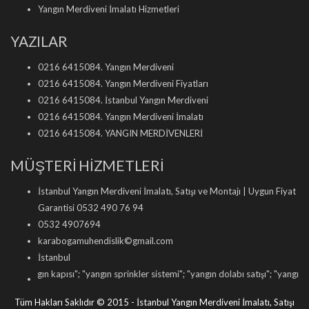
Yangın Merdiveni İmalatı Hizmetleri
YAZILAR
0216 6415084. Yangın Merdiveni
0216 6415084. Yangın Merdiveni Fiyatları
0216 6415084. İstanbul Yangın Merdiveni
0216 6415084. Yangın Merdiveni İmalatı
0216 6415084. YANGIN MERDİVENLERİ
MÜŞTERİ HİZMETLERİ
İstanbul Yangın Merdiveni İmalatı, Satışı ve Montajı | Uygun Fiyat
Garantisi 0532 490 76 94
0532 4907694
karabogamuhendislik©gmail.com
İstanbul
ngın kapısı
"; "
yangın sprinkler sistemi
"; "
yangın dolabı satışı
"; "
yangın tüpü do
Tüm Hakları Saklıdır © 2015 - İstanbul Yangın Merdiveni İmalatı, Satışı