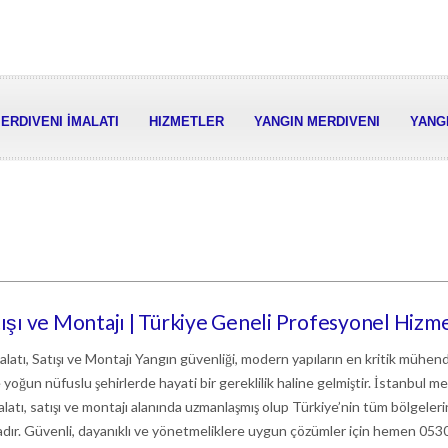
ERDIVENI İMALATI
HIZMETLER
YANGIN MERDIVENI
YANGI
tışı ve Montajı | Türkiye Geneli Profesyonel Hizm
atı, Satışı ve Montajı Yangın güvenliği, modern yapıların en kritik mühend
le yoğun nüfuslu şehirlerde hayati bir gereklilik haline gelmiştir. İstanbul me
latı, satışı ve montajı alanında uzmanlaşmış olup Türkiye’nin tüm bölgeler
ır. Güvenli, dayanıklı ve yönetmeliklere uygun çözümler için hemen 053