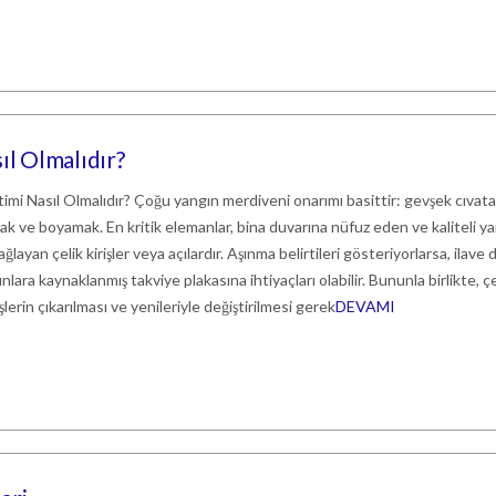
ıl Olmalıdır?
imi Nasıl Olmalıdır? Çoğu yangın merdiveni onarımı basittir: gevşek cıvata
k ve boyamak. En kritik elemanlar, bina duvarına nüfuz eden ve kaliteli y
ayan çelik kirişler veya açılardır. Aşınma belirtileri gösteriyorlarsa, ilave
nlara kaynaklanmış takviye plakasına ihtiyaçları olabilir. Bununla birlikte, çe
şlerin çıkarılması ve yenileriyle değiştirilmesi gerek
DEVAMI