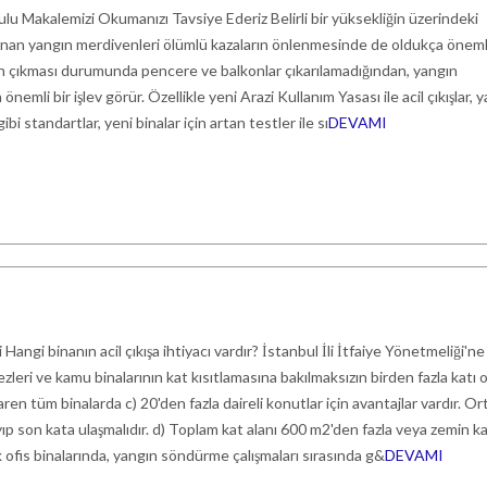
u Makalemizi Okumanızı Tavsiye Ederiz Belirli bir yüksekliğin üzerindeki
ınan yangın merdivenleri ölümlü kazaların önlenmesinde de oldukça önemli
n çıkması durumunda pencere ve balkonlar çıkarılamadığından, yangın
nemli bir işlev görür. Özellikle yeni Arazi Kullanım Yasası ile acil çıkışlar, 
ibi standartlar, yeni binalar için artan testler ile sı
DEVAMI
angi binanın acil çıkışa ihtiyacı vardır? İstanbul İli İtfaiye Yönetmeliği'ne
kezleri ve kamu binalarının kat kısıtlamasına bakılmaksızın birden fazla katı 
ren tüm binalarda c) 20'den fazla daireli konutlar için avantajlar vardır. Or
p son kata ulaşmalıdır. d) Toplam kat alanı 600 m2'den fazla veya zemin k
ofis binalarında, yangın söndürme çalışmaları sırasında g&
DEVAMI