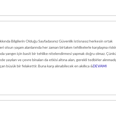
kkında Bilgilerin Olduğu Sayfadasınız Güvenlik istisnasız herkesin ortak
yeri olsun yaşam alanlarında her zaman birtakım tehlikelerle karşılaşma riskim
ında yangın için basit bir tehlike nitelendirmesi yapmak doğru olmaz. Çünk
ede yayılan ve çevre binaları da etkisi altına alan, gerekli tedbirler alınmadı
an büyük bir felakettir. Buna karşı alınabilecek en akıllıca &
DEVAMI