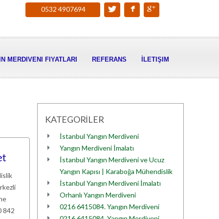
0532 4907694
N MERDIVENI FIYATLARI
REFERANS
İLETIŞIM
KATEGORİLER
İstanbul Yangın Merdiveni
Yangın Merdiveni İmalatı
et
İstanbul Yangın Merdiveni ve Ucuz
Yangın Kapısı | Karaboğa Mühendislik
islik
İstanbul Yangın Merdiveni İmalatı
rkezli
Orhanlı Yangın Merdiveni
ine
0216 6415084. Yangın Merdiveni
0 842
0216 6415084. Yangın Merdiveni