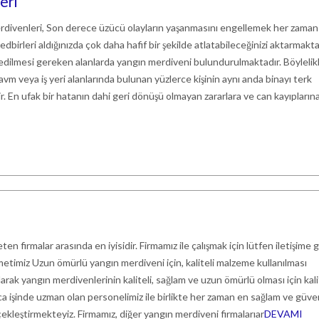
eri
Merdivenleri, Son derece üzücü olayların yaşanmasını engellemek her zaman
dbirleri aldığınızda çok daha hafif bir şekilde atlatabileceğinizi aktarmakta
ye edilmesi gereken alanlarda yangın merdiveni bulundurulmaktadır. Böylelikl
vm veya iş yeri alanlarında bulunan yüzlerce kişinin aynı anda binayı terk
. En ufak bir hatanın dahi geri dönüşü olmayan zararlara ve can kayıplarına
n firmalar arasında en iyisidir. Firmamız ile çalışmak için lütfen iletişime g
timiz Uzun ömürlü yangın merdiveni için, kaliteli malzeme kullanılması
arak yangın merdivenlerinin kaliteli, sağlam ve uzun ömürlü olması için kali
a işinde uzman olan personelimiz ile birlikte her zaman en sağlam ve güven
ekleştirmekteyiz. Firmamız, diğer yangın merdiveni firmalarıar
DEVAMI