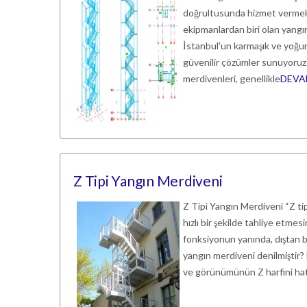
doğrultusunda hizmet vermekt
ekipmanlardan biri olan yangın
İstanbul'un karmaşık ve yoğun 
güvenilir çözümler sunuyoru
merdivenleri, genellikle
DEVA
Z Tipi Yangın Merdiveni
Z Tipi Yangın Merdiveni “Z ti
hızlı bir şekilde tahliye etmes
fonksiyonun yanında, dıştan b
yangın merdiveni denilmiştir?
ve görünümünün Z harfini hatır