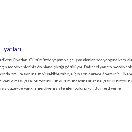
iyatları
iveni Fiyatları, Günümüzde yaşam ve çalışma alanlarında yangına karşı al
ngın merdivenlerinin ön plana çıktığı görülüyor. Dairesel yangın merdivenle
rında hızlı ve sorunsuz bir şekilde tahliye için son derece önemlidir. Ülke
iveni olması yasal bir zorunluluk durumundadır. Fakat ne yazık ki birçok b
etersiz düzeyde yangın merdiveni sistemleri bulunuyor. Bu merdivenler