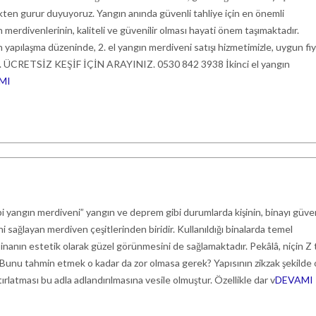
en gurur duyuyoruz. Yangın anında güvenli tahliye için en önemli
 merdivenlerinin, kaliteli ve güvenilir olması hayati önem taşımaktadır.
yapılaşma düzeninde, 2. el yangın merdiveni satışı hizmetimizle, uygun fiy
z. ÜCRETSİZ KEŞİF İÇİN ARAYINIZ. 0530 842 3938 İkinci el yangın
MI
pi yangın merdiveni” yangın ve deprem gibi durumlarda kişinin, binayı güven
ini sağlayan merdiven çeşitlerinden biridir. Kullanıldığı binalarda temel
inanın estetik olarak güzel görünmesini de sağlamaktadır. Pekâlâ, niçin Z t
 Bunu tahmin etmek o kadar da zor olmasa gerek? Yapısının zikzak şekilde 
latması bu adla adlandırılmasına vesile olmuştur. Özellikle dar v
DEVAMI