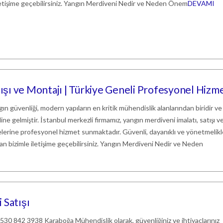
etişime geçebilirsiniz. Yangın Merdiveni Nedir ve Neden Önem
DEVAMI
tışı ve Montajı | Türkiye Geneli Profesyonel Hizm
ın güvenliği, modern yapıların en kritik mühendislik alanlarından biridir ve
line gelmiştir. İstanbul merkezli firmamız, yangın merdiveni imalatı, satışı v
elerine profesyonel hizmet sunmaktadır. Güvenli, dayanıklı ve yönetmelik
bizimle iletişime geçebilirsiniz. Yangın Merdiveni Nedir ve Neden
 Satışı
 0530 842 3938 Karaboğa Mühendislik olarak, güvenliğiniz ve ihtiyaçlarınız