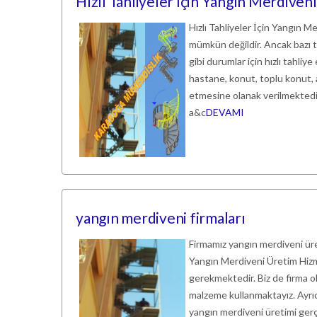
Hızlı Tahliyeler İçin Yangın Merdivenl
Hızlı Tahliyeler İçin Yangın 
mümkün değildir. Ancak bazı te
gibi durumlar için hızlı tahli
hastane, konut, toplu konut, a
etmesine olanak verilmektedir
a&c
DEVAMI
yangın merdiveni firmaları
Firmamız yangın merdiveni ürete
Yangın Merdiveni Üretim Hizme
gerekmektedir. Biz de firma ol
malzeme kullanmaktayız. Ayrıc
yangın merdiveni üretimi gerç