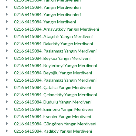
0216 6415084. Yangın Merdivenleri
0216 6415084. Yangın Merdivenleri
0216 6415084. Yangın Merdiveni
0216 6415084. Arnavutköy Yangın Merdiveni
0216 6415084. Ataşehir Yangın Merdiveni
0216 6415084. Bakırköy Yangın Merdiveni
0216 6415084. Paslanmaz Yangın Merdiveni
0216 6415084. Beykoz Yangın Merdiveni
0216 6415084. Beylerbeyi Yangın Merdiveni
0216 6415084. Beyoğlu Yangın Merdiveni
0216 6415084. Paslanmaz Yangın Merdiveni
0216 6415084. Çatalca Yangın Merdiveni
0216 6415084. Çekmeköy Yangın Merdiveni
0216 6415084. Dudullu Yangın Merdiveni
0216 6415084. Eminönü Yangın Merdiveni
0216 6415084. Esenler Yangın Merdiveni
0216 6415084. Güngören Yangın Merdiveni
0216 6415084. Kadıköy Yangın Merdiveni