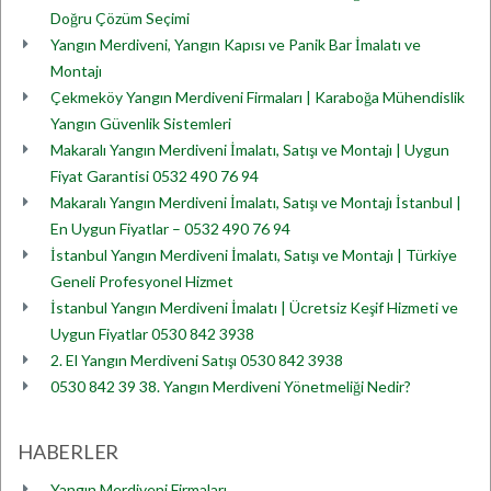
Doğru Çözüm Seçimi
Yangın Merdiveni, Yangın Kapısı ve Panik Bar İmalatı ve
Montajı
Çekmeköy Yangın Merdiveni Firmaları | Karaboğa Mühendislik
Yangın Güvenlik Sistemleri
Makaralı Yangın Merdiveni İmalatı, Satışı ve Montajı | Uygun
Fiyat Garantisi 0532 490 76 94
Makaralı Yangın Merdiveni İmalatı, Satışı ve Montajı İstanbul |
En Uygun Fiyatlar – 0532 490 76 94
İstanbul Yangın Merdiveni İmalatı, Satışı ve Montajı | Türkiye
Geneli Profesyonel Hizmet
İstanbul Yangın Merdiveni İmalatı | Ücretsiz Keşif Hizmeti ve
Uygun Fiyatlar 0530 842 3938
2. El Yangın Merdiveni Satışı 0530 842 3938
0530 842 39 38. Yangın Merdiveni Yönetmeliği Nedir?
HABERLER
Yangın Merdiveni Firmaları