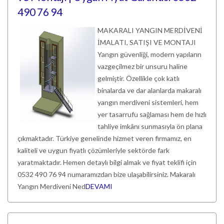
490 76 94
MAKARALI YANGIN MERDİVENİ
İMALATI, SATIŞI VE MONTAJI
Yangın güvenliği, modern yapıların
vazgeçilmez bir unsuru haline
gelmiştir. Özellikle çok katlı
binalarda ve dar alanlarda makaralı
yangın merdiveni sistemleri, hem
yer tasarrufu sağlaması hem de hızlı
tahliye imkânı sunmasıyla ön plana
çıkmaktadır. Türkiye genelinde hizmet veren firmamız, en
kaliteli ve uygun fiyatlı çözümleriyle sektörde fark
yaratmaktadır. Hemen detaylı bilgi almak ve fiyat teklifi için
0532 490 76 94 numaramızdan bize ulaşabilirsiniz. Makaralı
Yangın Merdiveni Ned
DEVAMI