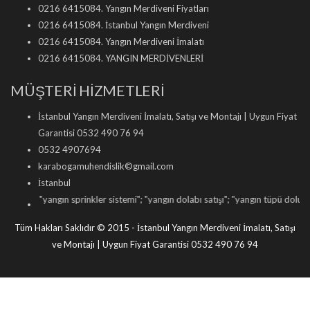
0216 6415084. Yangın Merdiveni Fiyatları
0216 6415084. İstanbul Yangın Merdiveni
0216 6415084. Yangın Merdiveni İmalatı
0216 6415084. YANGIN MERDİVENLERİ
MÜŞTERİ HİZMETLERİ
İstanbul Yangın Merdiveni İmalatı, Satışı ve Montajı | Uygun Fiyat
Garantisi 0532 490 76 94
0532 4907694
karabogamuhendislik©gmail.com
İstanbul
ngın sprinkler sistemi
"; "
yangın dolabı satışı
"; "
yangın tüpü dolumu
"; "
yangın ka
Tüm Hakları Saklıdır © 2015 - İstanbul Yangın Merdiveni İmalatı, Satışı
ve Montajı | Uygun Fiyat Garantisi 0532 490 76 94