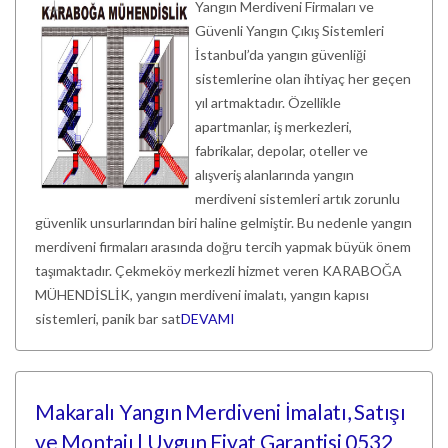
Yangın Merdiveni Firmaları ve
Güvenli Yangın Çıkış Sistemleri
İstanbul’da yangın güvenliği
sistemlerine olan ihtiyaç her geçen
yıl artmaktadır. Özellikle
apartmanlar, iş merkezleri,
fabrikalar, depolar, oteller ve
alışveriş alanlarında yangın
merdiveni sistemleri artık zorunlu
güvenlik unsurlarından biri haline gelmiştir. Bu nedenle yangın
merdiveni firmaları arasında doğru tercih yapmak büyük önem
taşımaktadır. Çekmeköy merkezli hizmet veren KARABOĞA
MÜHENDİSLİK, yangın merdiveni imalatı, yangın kapısı
sistemleri, panik bar sat
DEVAMI
Makaralı Yangın Merdiveni İmalatı, Satışı
ve Montajı | Uygun Fiyat Garantisi 0532