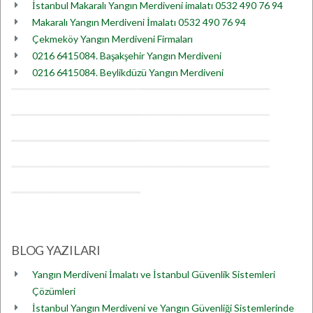
İstanbul Makaralı Yangın Merdiveni imalatı 0532 490 76 94
Makaralı Yangın Merdiveni İmalatı 0532 490 76 94
Çekmeköy Yangın Merdiveni Firmaları
0216 6415084. Başakşehir Yangın Merdiveni
0216 6415084. Beylikdüzü Yangın Merdiveni
BLOG YAZILARI
Yangın Merdiveni İmalatı ve İstanbul Güvenlik Sistemleri
Çözümleri
İstanbul Yangın Merdiveni ve Yangın Güvenliği Sistemlerinde