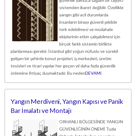
güvenlik yalnızca sağlam bir taşıyıcı
sistemden ibaret değildir. Özellikle
yangın gibi acil durumlarda
insanların binayı güvenli şekilde
terk edebilmesi ve müdahale
ekiplerinin etkin çalışabilmesi için
birçok farklı sistemin birlikte
planlanması gerekir. İstanbul gibi yoğun nüfuslu ve sürekli
gelişen bir şehirde konut projeleri, iş merkezleri, üretim
tesisleri ve ticari yapılar her geçen yıl daha fazla güvenlik
önlemine ihtiyaç duymaktadır. Bu neden
DEVAMI
Yangın Merdiveni, Yangın Kapısı ve Panik
Bar İmalatı ve Montajı
ORHANLI BÖLGESİNDE YANGIN
GÜVENLİĞİNİN ÖNEMİ Tuzla