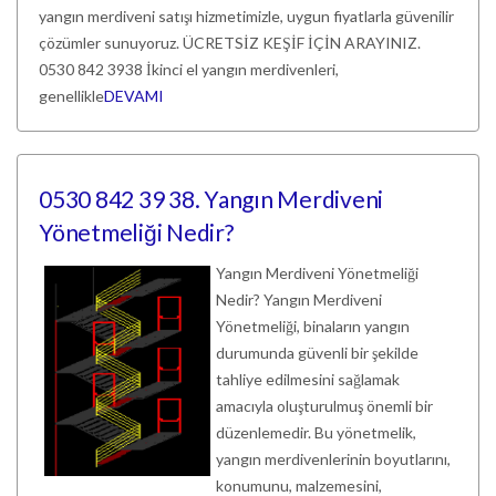
yangın merdiveni satışı hizmetimizle, uygun fiyatlarla güvenilir
çözümler sunuyoruz. ÜCRETSİZ KEŞİF İÇİN ARAYINIZ.
0530 842 3938 İkinci el yangın merdivenleri,
genellikle
DEVAMI
0530 842 39 38. Yangın Merdiveni
Yönetmeliği Nedir?
Yangın Merdiveni Yönetmeliği
Nedir? Yangın Merdiveni
Yönetmeliği, binaların yangın
durumunda güvenli bir şekilde
tahliye edilmesini sağlamak
amacıyla oluşturulmuş önemli bir
düzenlemedir. Bu yönetmelik,
yangın merdivenlerinin boyutlarını,
konumunu, malzemesini,