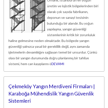
Orhanlı, İstanbul’un en yoğun
üretim ve lojistik bölgelerinden biri
olarak çok sayıda fabrikanın,
deponun ve sanayi tesisinin
bulunduğu bir alandır. Bu yoğun
yapılaşma, yangın güvenliği
sistemlerinin kritik bir zorunluluk
haline gelmesine neden olmaktadır. Bu bölgede yangın
güvenliği yalnızca yasal bir gereklilik değil, aynı zamanda
işletmelerin devamlılığını sağlayan temel bir unsurdur. Çünkü
olası bir yangın durumunda doğru planlanmış bir tahliye
sistemi, hem can kayıplarını ö
DEVAMI
Çekmeköy Yangın Merdiveni Firmaları |
Karaboğa Mühendislik Yangın Güvenlik
Sistemleri