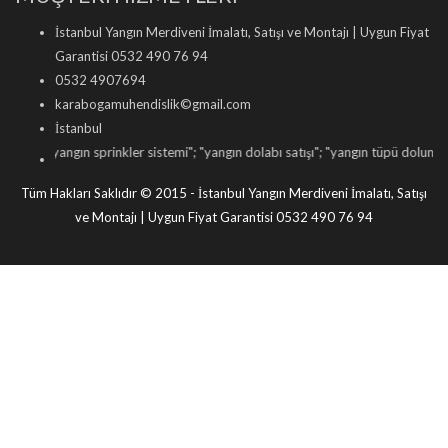
İstanbul Yangın Merdiveni İmalatı, Satışı ve Montajı | Uygun Fiyat
Garantisi 0532 490 76 94
0532 4907694
karabogamuhendislik©gmail.com
İstanbul
ngın sprinkler sistemi
"; "
yangın dolabı satışı
"; "
yangın tüpü dolumu
"; "
yangın ka
Tüm Hakları Saklıdır © 2015 - İstanbul Yangın Merdiveni İmalatı, Satışı
ve Montajı | Uygun Fiyat Garantisi 0532 490 76 94