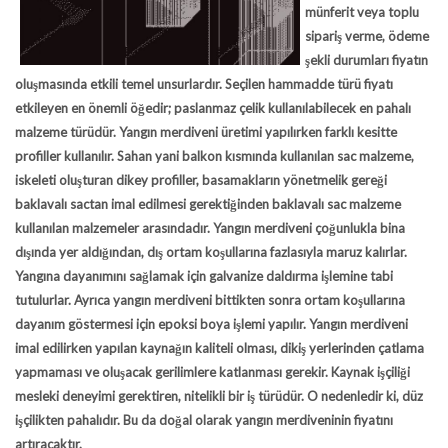
münferit veya toplu
sipariş verme, ödeme
şekli durumları fiyatın
oluşmasında etkili temel unsurlardır. Seçilen hammadde türü fiyatı
etkileyen en önemli öğedir; paslanmaz çelik kullanılabilecek en pahalı
malzeme türüdür. Yangın merdiveni üretimi yapılırken farklı kesitte
profiller kullanılır. Sahan yani balkon kısmında kullanılan sac malzeme,
iskeleti oluşturan dikey profiller, basamakların yönetmelik gereği
baklavalı sactan imal edilmesi gerektiğinden baklavalı sac malzeme
kullanılan malzemeler arasındadır. Yangın merdiveni çoğunlukla bina
dışında yer aldığından, dış ortam koşullarına fazlasıyla maruz kalırlar.
Yangına dayanımını sağlamak için galvanize daldırma işlemine tabi
tutulurlar. Ayrıca yangın merdiveni bittikten sonra ortam koşullarına
dayanım göstermesi için epoksi boya işlemi yapılır. Yangın merdiveni
imal edilirken yapılan kaynağın kaliteli olması, dikiş yerlerinden çatlama
yapmaması ve oluşacak gerilimlere katlanması gerekir. Kaynak işçiliği
mesleki deneyimi gerektiren, nitelikli bir iş türüdür. O nedenledir ki, düz
işçilikten pahalıdır. Bu da doğal olarak yangın merdiveninin fiyatını
artıracaktır.