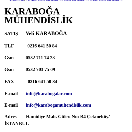
KARABOĞA
MÜHENDİSLİK
Veli KARABOĞA
SATIŞ
TLF
0
216 641 50 84
Gsm
05
32 711 74
23
Gsm
05
32 703 75
09
FAX
0
216 641 50 84
E-mail
info
@karabogalar.com
E-mail
info@karabogamuhendislik.com
Adres
Hamidiye Mah. Güler. No: B4 Çekmeköy/
İSTANBUL