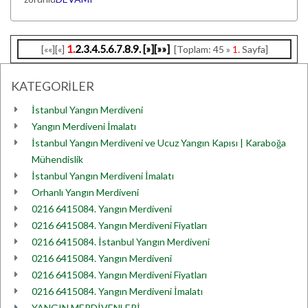
1.
2.
3.
4.
5.
6.
7.
8.
9.
[»]
[»»]
[««][«]
[Toplam: 45 »
1.
Sayfa]
KATEGORİLER
İstanbul Yangın Merdiveni
Yangın Merdiveni İmalatı
İstanbul Yangın Merdiveni ve Ucuz Yangın Kapısı | Karaboğa
Mühendislik
İstanbul Yangın Merdiveni İmalatı
Orhanlı Yangın Merdiveni
0216 6415084. Yangın Merdiveni
0216 6415084. Yangın Merdiveni Fiyatları
0216 6415084. İstanbul Yangın Merdiveni
0216 6415084. Yangın Merdiveni
0216 6415084. Yangın Merdiveni Fiyatları
0216 6415084. Yangın Merdiveni İmalatı
YANGIN MERDİVENLERİ