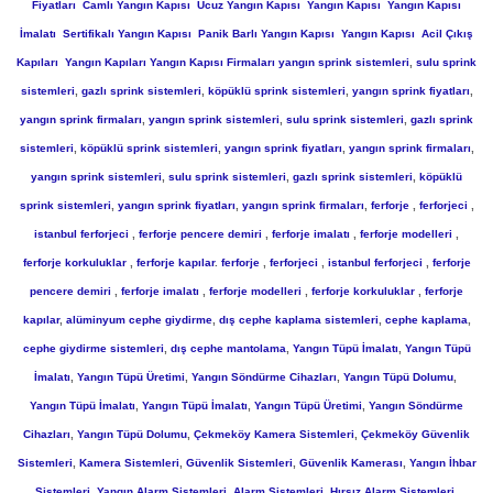
Fiyatları
Camlı Yangın Kapısı
Ucuz Yangın Kapısı
Yangın Kapısı
Yangın Kapısı
İmalatı
Sertifikalı Yangın Kapısı
Panik Barlı Yangın Kapısı
Yangın Kapısı
Acil Çıkış
Kapıları
Yangın Kapıları
Yangın Kapısı Firmaları
yangın sprink sistemleri
,
sulu sprink
sistemleri
,
gazlı sprink sistemleri
,
köpüklü sprink sistemleri
,
yangın sprink fiyatları
,
yangın sprink firmaları
,
yangın sprink sistemleri
,
sulu sprink sistemleri
,
gazlı sprink
sistemleri
,
köpüklü sprink sistemleri
,
yangın sprink fiyatları
,
yangın sprink firmaları
,
yangın sprink sistemleri
,
sulu sprink sistemleri
,
gazlı sprink sistemleri
,
köpüklü
sprink sistemleri
,
yangın sprink fiyatları
,
yangın sprink firmaları
,
ferforje
,
ferforjeci
,
istanbul
ferforjeci
,
ferforje pencere demiri
,
ferforje imalatı
,
ferforje modelleri
,
ferforje korkuluklar
,
ferforje kapılar
.
ferforje
,
ferforjeci
,
istanbul
ferforjeci
,
ferforje
pencere demiri
,
ferforje imalatı
,
ferforje modelleri
,
ferforje korkuluklar
,
ferforje
kapılar
,
alüminyum cephe giydirme
,
dış cephe kaplama sistemleri
,
cephe kaplama
,
cephe giydirme sistemleri
,
dış cephe mantolama
,
Yangın Tüpü İmalatı
,
Yangın Tüpü
İmalatı
,
Yangın Tüpü Üretimi
,
Yangın Söndürme Cihazları
,
Yangın Tüpü Dolumu
,
Yangın Tüpü İmalatı
,
Yangın Tüpü İmalatı
,
Yangın Tüpü Üretimi
,
Yangın Söndürme
Cihazları
,
Yangın Tüpü Dolumu
,
Çekmeköy Kamera Sistemleri
,
Çekmeköy Güvenlik
Sistemleri
,
Kamera Sistemleri
,
Güvenlik Sistemleri
,
Güvenlik Kamerası
,
Yangın İhbar
Sistemleri
,
Yangın Alarm Sistemleri
,
Alarm Sistemleri
,
Hırsız Alarm Sistemleri
.