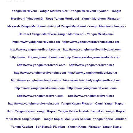
Yangın Merdiveni
-
Yangın Merdivenleri
-
Yangın Merdiveni Fiyatları
-
Yangın
Merdiveni Yönetmeliği
-
Ucuz Yangın Merdiveni
-
Yangın Merdiveni Firmaları
-
Makaralı Yangın Merdiveni
-
İstanbul Yangın Merdiveni
-
Yangın Merdiveni İmalatı
-
Dairesel Yangın Merdiveni
Yangın Merdivenci
-
Yangın Merdivenci
http://www.yangınmerdiveni.com
http://www.yanginmerdiveniimalati.com
http://www.yangınmerdiveni.com.tr
http://www.yanginmerdivenifiyatlari.com
http://www.ztipiyanginmerdiveni.com
http://www.karabogamuhendislik.com
http://www.yangin-merdiveni.com
http://www.yanginmerdiven.net
http://www.yanginmerdivencim.com
http://www.yanginmerdiveni.gen.tr
http://www.yanginmerdiveni.com.tr
http://www.istanbulyanginmerdiveni.net
http://www.yanginmerdivenim.com
http://www.yanginmerdivenci.com
http://www.yanginmerdiven.com
http://www.yanginmerdiveni.net
http://www.yanginmerdivencin.com
Yangın Kapısı Fiyatları
Camlı Yangın Kapısı
Ucuz Yangın Kapısı
Yangın Kapısı
Yangın Kapısı İmalatı
Sertifikalı Yangın Kapısı
Panik Barlı Yangın Kapısı
Yangın Kapısı
Acil Çıkış Kapıları
Yangın Kapısı Fabrikası
Yangın Kapıları
Şaft Kapağı Fiyatları
Yangın Kapısı Firmaları
Yangın Kapısı