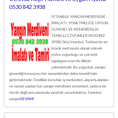
0530 842 3938
İSTANBUL YANGIN MERDİVENİ
İMALATI: YÖNETMELİĞE UYGUN,
GÜVENLİ VE MÜHENDİSLİK
TEMELLİ ÇÖZÜMLER (0530 842
3938) Giriş İstanbul, Türkiye’nin en
büyük metropolü olarak yüksek
nüfus yoğunluğu ve çok katlı
yapılaşma oranı ile dikkat
çekmektedir. Bu yoğunluk, yangın
güvenliği konusunu her zamankinden daha önemli hale
getirmektedir. Özellikle konutlar, iş merkezleri, alışveriş alanları
ve sanayi yapıları için yangın merdiveni sistemleri, sadece bir
tercih değil aynı zamanda yasal bir zorunluluktur. İstanbul
yangın
DEVAMI