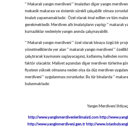
‘’
Makaralı yangın merdiveni
‘’ imalatları diğer yangın merdive
mekanik makarası ve sistemin sürekli çalışabilir olması zorunlu
imalatı yapamamaktadır. Özel olarak imal edilen ve tüm malze
gerekmektedir. Merdiven altı imalatçıların yaptığı ‘’
makaralı y
kurnazlıklar nedeniyle yangın anında çalışmayabilir.
‘’
Makaralı yangın merdiveni
‘’ özel olarak binaya özgü bir pr
yönetmeliklerde yer alan ‘’
makaralı yangın merdiveni
‘’ özelli
çalıştırarak kaymasını sağlayacağınız, katlanmış halinden norm
faktör olacaktır. Maliyet açısından diğer merdiven türlerine gör
fiyatının yüksek olmasına neden olsa da düz merdiven uygulanm
merdiveni ‘’ uygulanması zorunludur. Bu tür binalarda ‘’ makar
bulunmaktadır.
Yangın Merdiveni İhtiyaçla
http://www.yanginmerdivenleriimalati.com
http://www.yang
http://www.yanginmerdiveni.gen.tr
http://www.istanbulyang