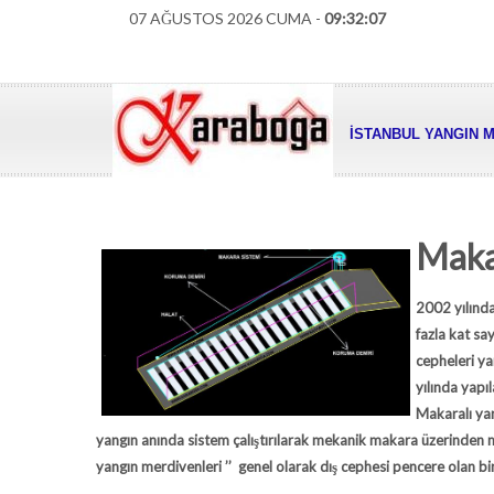
07 AĞUSTOS 2026 CUMA -
09:32:08
İSTANBUL YANGIN M
Maka
2002 yılınd
fazla kat sa
cepheleri ya
yılında yapıl
Makaralı ya
yangın anında sistem çalıştırılarak mekanik makara üzerinden
yangın merdivenleri
’’ genel olarak dış cephesi pencere olan b