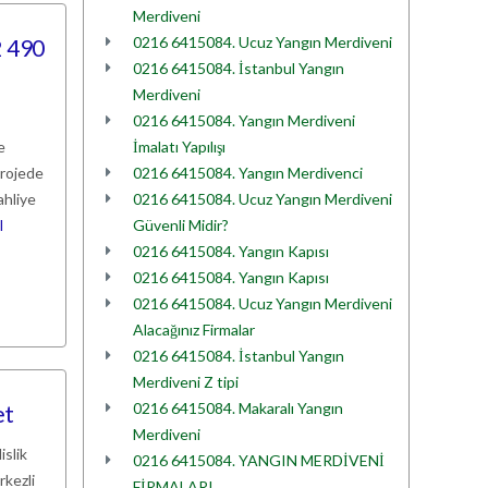
Merdiveni
0216 6415084. Ucuz Yangın Merdiveni
2 490
0216 6415084. İstanbul Yangın
Merdiveni
0216 6415084. Yangın Merdiveni
e
İmalatı Yapılışı
projede
0216 6415084. Yangın Merdivenci
ahliye
0216 6415084. Ucuz Yangın Merdiveni
I
Güvenli Midir?
0216 6415084. Yangın Kapısı
0216 6415084. Yangın Kapısı
0216 6415084. Ucuz Yangın Merdiveni
Alacağınız Firmalar
0216 6415084. İstanbul Yangın
Merdiveni Z tipi
0216 6415084. Makaralı Yangın
et
Merdiveni
islik
0216 6415084. YANGIN MERDİVENİ
rkezli
FİRMALARI