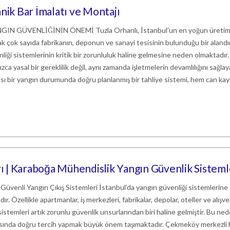
nik Bar İmalatı ve Montajı
 GÜVENLİĞİNİN ÖNEMİ Tuzla Orhanlı, İstanbul’un en yoğun üretim
arak çok sayıda fabrikanın, deponun ve sanayi tesisinin bulunduğu bir alandı
liği sistemlerinin kritik bir zorunluluk haline gelmesine neden olmaktadır.
ca yasal bir gereklilik değil, aynı zamanda işletmelerin devamlılığını sağla
sı bir yangın durumunda doğru planlanmış bir tahliye sistemi, hem can kayı
 | Karaboğa Mühendislik Yangın Güvenlik Sisteml
 Güvenli Yangın Çıkış Sistemleri İstanbul’da yangın güvenliği sistemlerine
r. Özellikle apartmanlar, iş merkezleri, fabrikalar, depolar, oteller ve alışve
istemleri artık zorunlu güvenlik unsurlarından biri haline gelmiştir. Bu ne
rasında doğru tercih yapmak büyük önem taşımaktadır. Çekmeköy merkezli