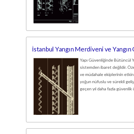
İstanbul Yangın Merdiveni ve Yangın
Yapı Güvenliğinde Bütüncül Ya
sistemden ibaret değildir. Öze
ve müdahale ekiplerinin etkin ç
yoğun nüfuslu ve sürekli gelişe
geçen yıl daha fazla güvenlik