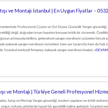
tışı ve Montajı İstanbul | En Uygun Fiyatlar – 053
stemlerinde Profesyonel Çözüm ve Üst Düzey Güvenlik Yangın güvenliği,
erekliliği değil, doğrudan insan hayatını koruyan kritik bir sistemdir. Özellikl
ğunun artmasıyla birlikte, geleneksel yangın merdiveni çözümleri birçok 
ada makaralı yangın merdiveni sistemleri, hem yer tasarrufu hem de hızlı t
dır. İstanbul merkezli firmamız, makaralı yangın merdiveni imalatı, s
DEVAM
tışı ve Montajı | Türkiye Geneli Profesyonel Hizm
atı, Satışı ve Montajı Yangın güvenliği, modern yapıların en kritik mühend
le yoğun nüfuslu şehirlerde hayati bir gereklilik haline gelmiştir. İstanbul me