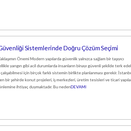
 Güvenliği Sistemlerinde Doğru Çözüm Seçimi
klaşımın Önemi Modern yapılarda güvenlik yalnızca sağlam bir taşıyıcı
llikle yangın gibi acil durumlarda insanların binayı güvenli şekilde terk ede
alışabilmesi için birçok farklı sistemin birlikte planlanması gerekir. İstanbu
n bir şehirde konut projeleri, iş merkezleri, üretim tesisleri ve ticari yapıla
 önlemine ihtiyaç duymaktadır. Bu neden
DEVAMI