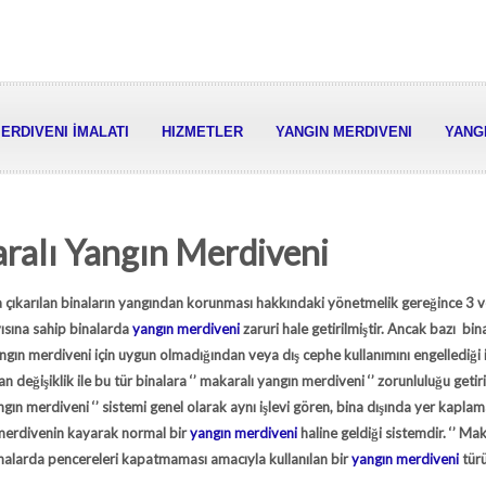
ERDIVENI İMALATI
HIZMETLER
YANGIN MERDIVENI
YANGI
ralı Yangın Merdiveni
a çıkarılan binaların yangından korunması hakkındaki yönetmelik gereğince 3 
yısına sahip binalarda
yangın merdiveni
zaruri hale getirilmiştir. Ancak bazı bina
ngın merdiveni için uygun olmadığından veya dış cephe kullanımını engellediği
an değişiklik ile bu tür binalara ‘’
makaralı yangın merdiveni
‘’ zorunluluğu getiril
ngın merdiveni
‘’ sistemi genel olarak aynı işlevi gören, bina dışında yer kapla
 merdivenin kayarak normal bir
yangın merdiveni
haline geldiği sistemdir. ‘’
Mak
inalarda pencereleri kapatmaması amacıyla kullanılan bir
yangın merdiveni
türü