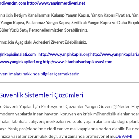
rdivencim.com
http://www.yanginmerdiveni.net
z İçin İletişim Kanallarımızı Kulanıp Yangın Kapısı, Yangın Kapısı Fiyatları, Yan
p Yangın Kapısı, Paslanmaz Yangın Kapısı, Serifikalı Yangın Kapısı ve Daha Birç
üler Yüzlü Satış Personellerimizden Sorabilirsiniz.
ınız İçin Aşağıdaki Adresleri Ziyeret Edebilirsiniz.
inkapisiimalati.com
http://www.yanginkapisi.org
http://www.yanginkapilari.
/www.yanginkapilari.org
http://www.istanbulsackapikasasi.com
veni imalatı hakkında bilgiler içermektedir.
 Güvenlik Sistemleri Çözümleri
ile Güvenli Yapılar İçin Profesyonel Çözümler Yangın Güvenliği Neden Hay
modern yapılarda insan hayatını koruyan en kritik mühendislik alanlarında
binalar, fabrikalar, alışveriş merkezleri ve toplu yaşam alanlarında doğru plan
aşır. Yanlış projelendirme ciddi can ve mal kayıplarına neden olabilir. Bu ne
lnızca yasal bir zorunluluk değil, aynı zamanda profesyonel mü
DEVAMI