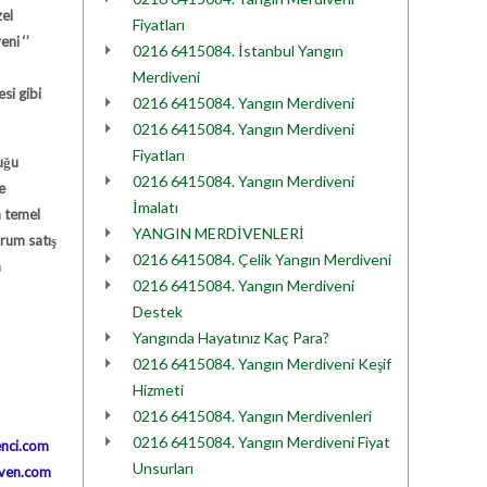
zel
Fiyatları
eni
‘’
0216 6415084. İstanbul Yangın
Merdiveni
si gibi
0216 6415084. Yangın Merdiveni
0216 6415084. Yangın Merdiveni
Fiyatları
uğu
0216 6415084. Yangın Merdiveni
e
İmalatı
n temel
YANGIN MERDİVENLERİ
rum satış
0216 6415084. Çelik Yangın Merdiveni
n
0216 6415084. Yangın Merdiveni
Destek
Yangında Hayatınız Kaç Para?
0216 6415084. Yangın Merdiveni Keşif
Hizmeti
0216 6415084. Yangın Merdivenleri
0216 6415084. Yangın Merdiveni Fiyat
nci.com
Unsurları
iven.com