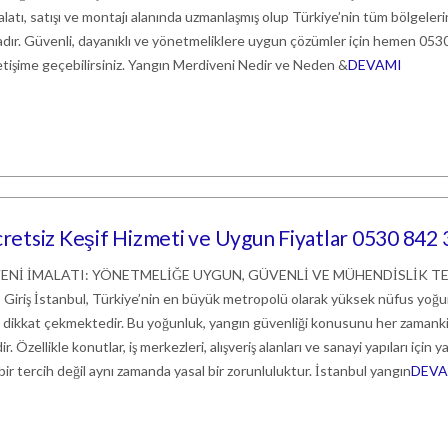
latı, satışı ve montajı alanında uzmanlaşmış olup Türkiye’nin tüm bölgeler
ır. Güvenli, dayanıklı ve yönetmeliklere uygun çözümler için hemen 053
tişime geçebilirsiniz. Yangın Merdiveni Nedir ve Neden &
DEVAMI
Ücretsiz Keşif Hizmeti ve Uygun Fiyatlar 0530 842
ENİ İMALATI: YÖNETMELİĞE UYGUN, GÜVENLİ VE MÜHENDİSLİK T
riş İstanbul, Türkiye’nin en büyük metropolü olarak yüksek nüfus yoğ
ile dikkat çekmektedir. Bu yoğunluk, yangın güvenliği konusunu her zaman
 Özellikle konutlar, iş merkezleri, alışveriş alanları ve sanayi yapıları için y
ir tercih değil aynı zamanda yasal bir zorunluluktur. İstanbul yangın
DEVA