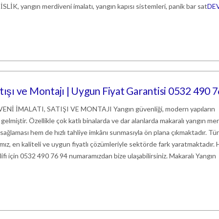
 yangın merdiveni imalatı, yangın kapısı sistemleri, panik bar sat
DE
tışı ve Montajı | Uygun Fiyat Garantisi 0532 490 7
 İMALATI, SATIŞI VE MONTAJI Yangın güvenliği, modern yapıların
gelmiştir. Özellikle çok katlı binalarda ve dar alanlarda makaralı yangın me
 sağlaması hem de hızlı tahliye imkânı sunmasıyla ön plana çıkmaktadır. Tü
ız, en kaliteli ve uygun fiyatlı çözümleriyle sektörde fark yaratmaktadır
klifi için 0532 490 76 94 numaramızdan bize ulaşabilirsiniz. Makaralı Yangın