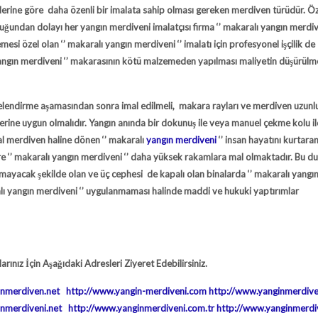
nlerine göre daha özenli bir imalata sahip olması gereken merdiven türüdür. Ö
luğundan dolayı her yangın merdiveni imalatçısı firma ‘’
makaralı yangın merdiv
mesi özel olan ‘’
makaralı yangın merdiveni
‘’ imalatı için profesyonel işçilik de
angın merdiveni
‘’ makarasının kötü malzemeden yapılması maliyetin düşürülme
ojelendirme aşamasından sonra imal edilmeli, makara rayları ve merdiven uzunl
klerine uygun olmalıdır. Yangın anında bir dokunuş ile veya manuel çekme kolu il
al merdiven haline dönen ‘’ makaralı
yangın merdiveni
‘’ insan hayatını kurtara
e ‘’
makaralı yangın merdiveni
‘’ daha yüksek rakamlara mal olmaktadır. Bu du
ayacak şekilde olan ve üç cephesi de kapalı olan binalarda ‘’ makaralı yangı
alı yangın merdiveni ‘’ uygulanmaması halinde maddi ve hukuki yaptırımlar
rınız İçin Aşağıdaki Adresleri Ziyeret Edebilirsiniz.
inmerdiven.net
http://www.yangin-merdiveni.com
http://www.yanginmerdive
inmerdiveni.net
http://www.yanginmerdiveni.com.tr
http://www.yanginmerd