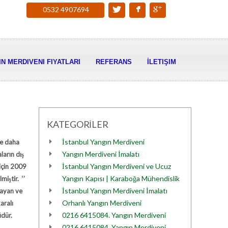
0532 4907694
N MERDIVENI FIYATLARI
REFERANS
İLETIŞIM
KATEGORİLER
İstanbul Yangın Merdiveni
ve daha
Yangın Merdiveni İmalatı
ların dış
İstanbul Yangın Merdiveni ve Ucuz
 için 2009
Yangın Kapısı | Karaboğa Mühendislik
miştir. ‘’
İstanbul Yangın Merdiveni İmalatı
mayan ve
Orhanlı Yangın Merdiveni
aralı
0216 6415084. Yangın Merdiveni
dür.
0216 6415084. Yangın Merdiveni