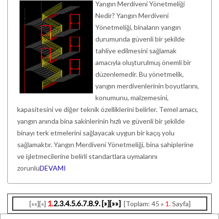
Yangın Merdiveni Yönetmeliği
Nedir? Yangın Merdiveni
Yönetmeliği, binaların yangın
durumunda güvenli bir şekilde
tahliye edilmesini sağlamak
amacıyla oluşturulmuş önemli bir
düzenlemedir. Bu yönetmelik,
yangın merdivenlerinin boyutlarını,
konumunu, malzemesini,
kapasitesini ve diğer teknik özelliklerini belirler. Temel amacı,
yangın anında bina sakinlerinin hızlı ve güvenli bir şekilde
binayı terk etmelerini sağlayacak uygun bir kaçış yolu
sağlamaktır. Yangın Merdiveni Yönetmeliği, bina sahiplerine
ve işletmecilerine belirli standartlara uymalarını
zorunlu
DEVAMI
1.
2.
3.
4.
5.
6.
7.
8.
9.
[»]
[»»]
[««][«]
[Toplam: 45 »
1.
Sayfa]