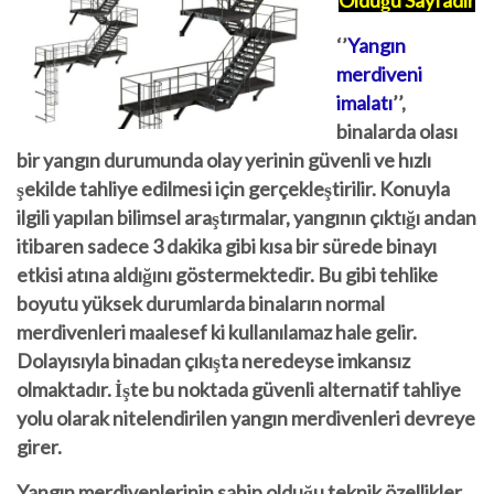
Olduğu Sayfadır
‘’
Yangın
merdiveni
imalatı
’’
,
binalarda olası
bir yangın durumunda olay yerinin güvenli ve hızlı
şekilde tahliye edilmesi için gerçekleştirilir. Konuyla
ilgili yapılan bilimsel araştırmalar, yangının çıktığı andan
itibaren sadece 3 dakika gibi kısa bir sürede binayı
etkisi atına aldığını göstermektedir. Bu gibi tehlike
boyutu yüksek durumlarda binaların normal
merdivenleri maalesef ki kullanılamaz hale gelir.
Dolayısıyla binadan çıkışta neredeyse imkansız
olmaktadır. İşte bu noktada güvenli alternatif tahliye
yolu olarak nitelendirilen yangın merdivenleri devreye
girer.
Yangın merdivenlerinin sahip olduğu teknik özellikler