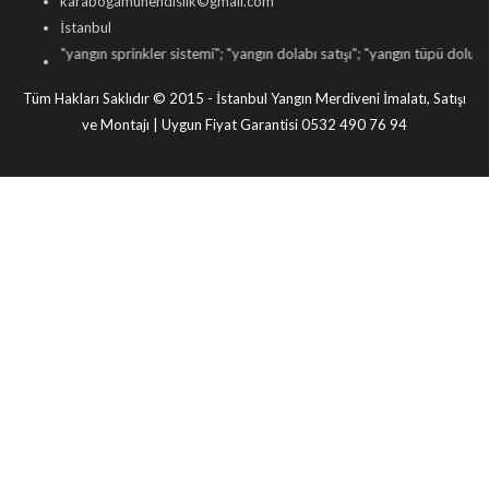
karabogamuhendislik©gmail.com
İstanbul
gın sprinkler sistemi
"; "
yangın dolabı satışı
"; "
yangın tüpü dolumu
"; "
yangın kap
Tüm Hakları Saklıdır © 2015 - İstanbul Yangın Merdiveni İmalatı, Satışı
ve Montajı | Uygun Fiyat Garantisi 0532 490 76 94