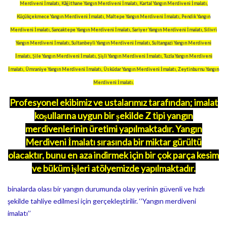
Merdiveni İmalatı, Kâğithane Yangın Merdiveni İmalatı, Kartal Yangın Merdiveni İmalatı,
Küçükçekmece Yangın Merdiveni İmalatı, Maltepe Yangın Merdiveni İmalatı, Pendik Yangın
Merdiveni İmalatı, Sancaktepe Yangın Merdiveni İmalatı, Sariyer Yangın Merdiveni İmalatı, Silivri
Yangın Merdiveni İmalatı, Sultanbeyli Yangın Merdiveni İmalatı, Sultangazi Yangın Merdiveni
İmalatı, Şile Yangın Merdiveni İmalatı, Şişli Yangın Merdiveni İmalatı, Tuzla Yangın Merdiveni
İmalatı, Ümraniye Yangın Merdiveni İmalatı, Üsküdar Yangın Merdiveni İmalatı, Zeytinburnu Yangın
Merdiveni İmalatı.
Profesyonel ekibimiz ve ustalarımız tarafından; imalat
koşullarına uygun bir şekilde Z tipi yangın
merdivenlerinin üretimi yapılmaktadır. Yangın
Merdiveni İmalatı sırasında bir miktar gürültü
olacaktır, bunu en aza indirmek için bir çok parça kesim
ve büküm işleri atölyemizde yapılmaktadır.
binalarda olası bir yangın durumunda olay yerinin güvenli ve hızlı
şekilde tahliye edilmesi için gerçekleştirilir.
‘’Yangın merdiveni
imalatı’’