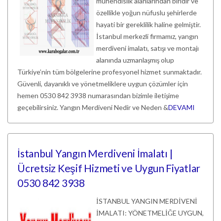
mühendislik alanlarından biridir ve
özellikle yoğun nüfuslu şehirlerde
hayati bir gereklilik haline gelmiştir.
İstanbul merkezli firmamız, yangın
merdiveni imalatı, satışı ve montajı
alanında uzmanlaşmış olup
Türkiye’nin tüm bölgelerine profesyonel hizmet sunmaktadır.
Güvenli, dayanıklı ve yönetmeliklere uygun çözümler için
hemen 0530 842 3938 numarasından bizimle iletişime
geçebilirsiniz. Yangın Merdiveni Nedir ve Neden &
DEVAMI
İstanbul Yangın Merdiveni İmalatı |
Ücretsiz Keşif Hizmeti ve Uygun Fiyatlar
0530 842 3938
İSTANBUL YANGIN MERDİVENİ
İMALATI: YÖNETMELİĞE UYGUN,