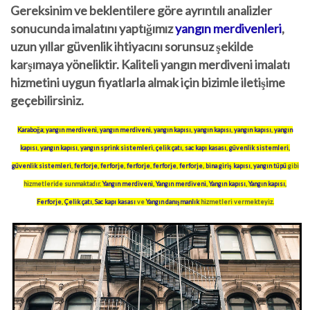
Gereksinim ve beklentilere göre ayrıntılı analizler
sonucunda imalatını yaptığımız
yangın merdivenleri
,
uzun yıllar güvenlik ihtiyacını sorunsuz şekilde
karşımaya yöneliktir. Kaliteli yangın merdiveni imalatı
hizmetini uygun fiyatlarla almak için bizimle iletişime
geçebilirsiniz.
Karaboğa
;
yangın merdiveni
,
yangın merdiveni
,
yangın kapısı
,
yangın kapısı
,
yangın kapısı
,
yangın
kapısı
,
yangın kapısı
,
yangın sprink sistemleri
,
çelik çatı
,
sac kapı kasası
,
güvenlik sistemleri
,
güvenlik sistemleri
,
ferforje
,
ferforje
,
ferforje
,
ferforje
,
ferforje
,
bina giriş kapısı
,
yangın tüpü
gibi
hizmetleride sunmaktadır.
Yangın merdiveni
,
Yangın merdiveni
,
Yangın kapısı
,
Yangın kapısı
,
Ferforje
,
Çelik çatı
,
Sac kapı kasası
ve
Yangın danışmanlık
hizmetleri vermekteyiz.