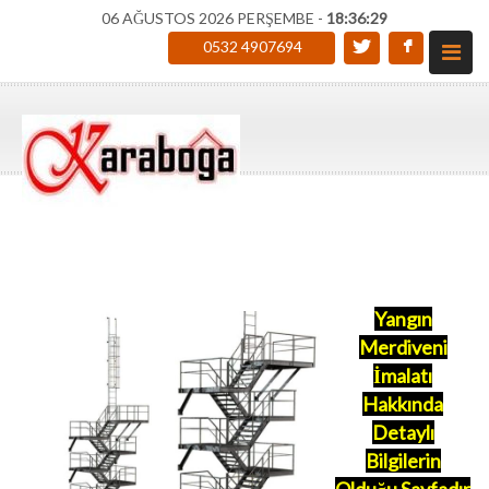
06 AĞUSTOS 2026 PERŞEMBE -
18:36:30
0532 4907694
Yangın
Merdiveni
İmalatı
Hakkında
Detaylı
Bilgilerin