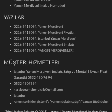
Yangın Merdiveni İmalatı Hizmetleri
YAZILAR
0216 6415084. Yangın Merdiveni
0216 6415084. Yangın Merdiveni Fiyatları
0216 6415084. İstanbul Yangın Merdiveni
0216 6415084. Yangın Merdiveni İmalatı
0216 6415084. YANGIN MERDİVENLERİ
MÜŞTERİ HİZMETLERİ
İstanbul Yangın Merdiveni İmalatı, Satışı ve Montajı | Uygun Fiyat
Garantisi 0532 490 76 94
0532 4907694
karabogamuhendislik©gmail.com
İstanbul
ngın sprinkler sistemi
"; "
yangın dolabı satışı
"; "
yangın tüpü dolumu
"; "
yangın ka
Tüm Hakları Saklıdır © 2015 - İstanbul Yangın Merdiveni İmalatı, Satışı