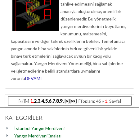
tahliye edilmesini sağlamak
amacıyla oluşturulmuş önemli bir
düzenlemedir. Bu yönetmelik,
yangın merdivenlerinin boyutlarını,
konumunu, malzemesini,
kapasitesini ve diğer teknik özelliklerini belirler. Temel amacı,
yangın anında bina sakinlerinin hızlı ve güvenli bir şekilde
binayı terk etmelerini sağlayacak uygun bir kaçış yolu
sağlamaktır. Yangın Merdiveni Yönetmeliği, bina sahiplerine
ve işletmecilerine belirli standartlara uymalarını
zorunlu
DEVAMI
1.
2.
3.
4.
5.
6.
7.
8.
9.
[»]
[»»]
[««][«]
[Toplam: 45 »
1.
Sayfa]
KATEGORİLER
İstanbul Yangın Merdiveni
Yangın Merdiveni İmalatı