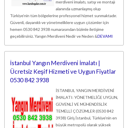
merdiveni imalatı, satışı ve montajı
alanında uzmanlaşmış olup
Türkiye’nin tüm bölgelerine profesyonel hizmet sunmaktadır.
Güvenli, dayanıklı ve yönetmeliklere uygun çözümler için
hemen 0530 842 3938 numarasından bizimle iletişime
geçebilirsiniz. Yangın Merdiveni Nedir ve Neden &
DEVAMI
İstanbul Yangın Merdiveni İmalatı |
Ücretsiz Keşif Hizmeti ve Uygun Fiyatlar
0530 842 3938
İSTANBUL YANGIN MERDİVENİ
İMALATI: YÖNETMELİĞE UYGUN,
GÜVENLİ VE MÜHENDİSLİK
TEMELLİ ÇÖZÜMLER (0530 842
3938) Giriş İstanbul, Türkiye’nin en
büyük metropolü olarak yüksek