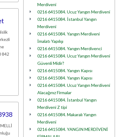
Merdiveni
0216 6415084. Ucuz Yangın Merdiveni
0216 6415084. İstanbul Yangın
et
Merdiveni
islik
0216 6415084. Yangın Merdiveni
rkezli
İmalatı Yapılışı
ine
0216 6415084. Yangın Merdivenci
0 842
0216 6415084. Ucuz Yangın Merdiveni
Güvenli Midir?
0216 6415084. Yangın Kapısı
0216 6415084. Yangın Kapısı
0216 6415084. Ucuz Yangın Merdiveni
Alacağınız Firmalar
0216 6415084. İstanbul Yangın
Merdiveni Z tipi
 3938
0216 6415084. Makaralı Yangın
Merdiveni
EMELLİ
0216 6415084. YANGIN MERDİVENİ
unluğu
FİRMALARI