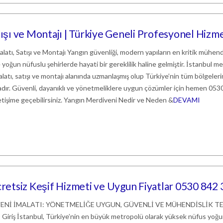
tışı ve Montajı | Türkiye Geneli Profesyonel Hizm
atı, Satışı ve Montajı Yangın güvenliği, modern yapıların en kritik mühend
le yoğun nüfuslu şehirlerde hayati bir gereklilik haline gelmiştir. İstanbul me
latı, satışı ve montajı alanında uzmanlaşmış olup Türkiye’nin tüm bölgeler
ır. Güvenli, dayanıklı ve yönetmeliklere uygun çözümler için hemen 053
tişime geçebilirsiniz. Yangın Merdiveni Nedir ve Neden &
DEVAMI
Ücretsiz Keşif Hizmeti ve Uygun Fiyatlar 0530 842
ENİ İMALATI: YÖNETMELİĞE UYGUN, GÜVENLİ VE MÜHENDİSLİK T
riş İstanbul, Türkiye’nin en büyük metropolü olarak yüksek nüfus yoğ