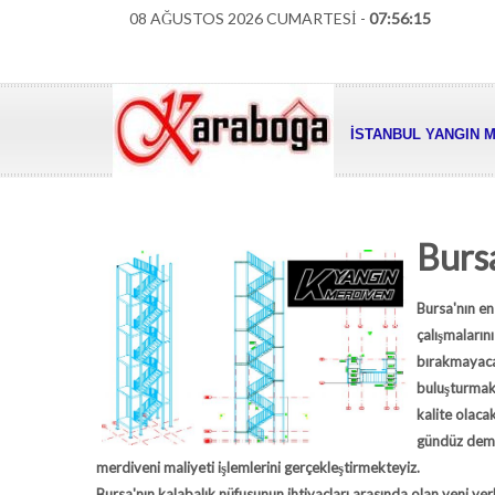
08 AĞUSTOS 2026 CUMARTESİ -
07:56:16
İSTANBUL YANGIN M
Burs
Bursa'nın en
çalışmaların
bırakmayacak
buluşturmak
kalite olaca
gündüz demed
merdiveni
maliyeti işlemlerini gerçekleştirmekteyiz.
Bursa'nın kalabalık nüfusunun ihtiyaçları arasında olan yeni ye