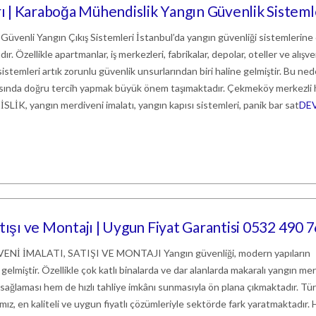
 | Karaboğa Mühendislik Yangın Güvenlik Sisteml
 Güvenli Yangın Çıkış Sistemleri İstanbul’da yangın güvenliği sistemlerine
r. Özellikle apartmanlar, iş merkezleri, fabrikalar, depolar, oteller ve alışve
istemleri artık zorunlu güvenlik unsurlarından biri haline gelmiştir. Bu ne
rasında doğru tercih yapmak büyük önem taşımaktadır. Çekmeköy merkezli
 yangın merdiveni imalatı, yangın kapısı sistemleri, panik bar sat
DE
tışı ve Montajı | Uygun Fiyat Garantisi 0532 490 7
 İMALATI, SATIŞI VE MONTAJI Yangın güvenliği, modern yapıların
gelmiştir. Özellikle çok katlı binalarda ve dar alanlarda makaralı yangın me
 sağlaması hem de hızlı tahliye imkânı sunmasıyla ön plana çıkmaktadır. Tü
ız, en kaliteli ve uygun fiyatlı çözümleriyle sektörde fark yaratmaktadır