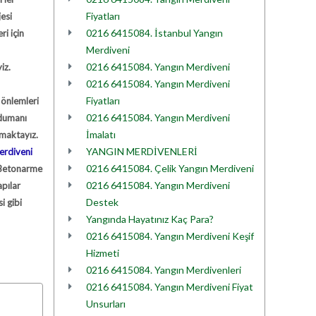
Fiyatları
esi
0216 6415084. İstanbul Yangın
ri için
Merdiveni
0216 6415084. Yangın Merdiveni
iz.
0216 6415084. Yangın Merdiveni
Fiyatları
 önlemleri
0216 6415084. Yangın Merdiveni
 dumanı
İmalatı
lmaktayız.
YANGIN MERDİVENLERİ
erdiveni
0216 6415084. Çelik Yangın Merdiveni
. Betonarme
0216 6415084. Yangın Merdiveni
apılar
Destek
si gibi
Yangında Hayatınız Kaç Para?
0216 6415084. Yangın Merdiveni Keşif
Hizmeti
0216 6415084. Yangın Merdivenleri
0216 6415084. Yangın Merdiveni Fiyat
Unsurları