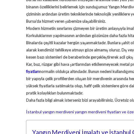
binanın özelliklerini belirlemek için sunduğumuz
Yangın Merdive
çiziminin ardından üretim tekniklerinde teknolojik yeniliklere 
Bursa'da hizmet veren şubemize ulaşabilirsiniz.
Modern hizmetin sınırlarını çizmeyen bir üretim anlayışıyla im
Korkuluklarının yapılmasının ardından gözünüze daha fazla hita
Binalarda çeşitli kazalar hergün yaşanmaktadır. Bunlara şahit 
alarak kendimizi tehlikeye atmayı göze almamış oluruz. Dış veya
kesen bazı sistemleri de beraberinde gerçekleştirerek acil çıkış 
Kar, buz, rüzgar gibi hava şartlarından etkilenmeyecek metal p
fiyatları
normalin oldukça altındadır. Bunun nedeni kullandığım
bir yapıyla çelik profillerden oluşan bir merdivenin arasında h
yüksek fiyatlarla satılmakta olup, hafif çelik sistemlere göre 
pratik kolaylıkları bulunmaktadır.
Daha fazla bilgi almak isterseniz bizi arayabilirsiniz. Ücretsiz
İstanbul yangın merdiveni
yangın merdiveni fiyatları ve özell
Yangın Merdiveni İmalatı ve İstanbul