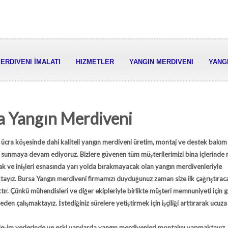
ERDIVENI İMALATI
HIZMETLER
YANGIN MERDIVENI
YANGI
a Yangın Merdiveni
 ücra köşesinde dahi kaliteli yangın merdiveni üretim, montaj ve destek bakım
ı sunmaya devam ediyoruz. Bizlere güvenen tüm müşterilerimizi bina içlerinde
 ve inişleri esnasında yarı yolda bırakmayacak olan yangın merdivenleriyle
tayız.
Bursa Yangın merdiveni
firmamızı duyduğunuz zaman size ilk çağrıştırac
ktır. Çünkü mühendisleri ve diğer ekipleriyle birlikte müşteri memnuniyeti için 
en çalışmaktayız. İstediğiniz sürelere yetiştirmek için işçiliği arttırarak
ucuza
rleşim yerlerinde ve eski yapılarda yangın merdivenleri montajını yapmaktayız.