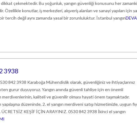
ile dikkat çekmektedir. Bu yoğunluk, yangın güvenliği konusunu her zaman
 Özellikle konutlar, iş merkezleri, alışveriş alanları ve sanayi yapıları için y
ir tercih değil aynı zamanda yasal bir zorunluluktur. İstanbul yangın
DEVA
42 3938
 0530 842 3938 Karaboğa Mühendislik olarak, güvenliğiniz ve ihtiyaçlarınız
en gurur duyuyoruz. Yangın anında güvenli tahliye için en önemli
 merdivenlerinin, kaliteli ve güvenilir olması hayati önem taşımaktadır.
yapılaşma düzeninde, 2. el yangın merdiveni satışı hizmetimizle, uygun fiy
z. ÜCRETSİZ KEŞİF İÇİN ARAYINIZ. 0530 842 3938 İkinci el yangın
MI