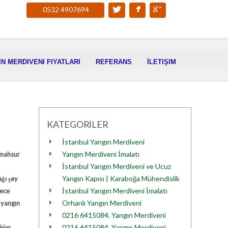
0532 4907694
N MERDIVENI FIYATLARI
REFERANS
İLETIŞIM
KATEGORİLER
İstanbul Yangın Merdiveni
Yangın Merdiveni İmalatı
 mahsur
İstanbul Yangın Merdiveni ve Ucuz
Yangın Kapısı | Karaboğa Mühendislik
ağı şey
İstanbul Yangın Merdiveni İmalatı
gece
Orhanlı Yangın Merdiveni
 yangın
0216 6415084. Yangın Merdiveni
0216 6415084. Yangın Merdiveni
 Her