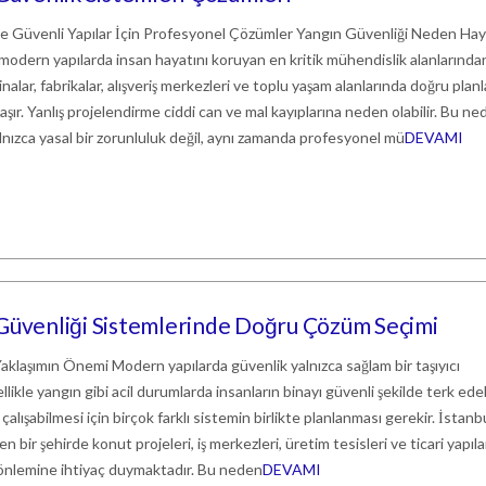
ile Güvenli Yapılar İçin Profesyonel Çözümler Yangın Güvenliği Neden Hay
modern yapılarda insan hayatını koruyan en kritik mühendislik alanlarında
binalar, fabrikalar, alışveriş merkezleri ve toplu yaşam alanlarında doğru plan
aşır. Yanlış projelendirme ciddi can ve mal kayıplarına neden olabilir. Bu ne
lnızca yasal bir zorunluluk değil, aynı zamanda profesyonel mü
DEVAMI
 Güvenliği Sistemlerinde Doğru Çözüm Seçimi
klaşımın Önemi Modern yapılarda güvenlik yalnızca sağlam bir taşıyıcı
llikle yangın gibi acil durumlarda insanların binayı güvenli şekilde terk ede
alışabilmesi için birçok farklı sistemin birlikte planlanması gerekir. İstanbu
n bir şehirde konut projeleri, iş merkezleri, üretim tesisleri ve ticari yapıla
 önlemine ihtiyaç duymaktadır. Bu neden
DEVAMI