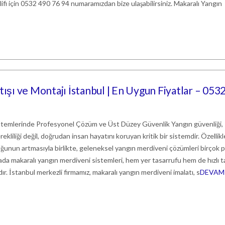
klifi için 0532 490 76 94 numaramızdan bize ulaşabilirsiniz. Makaralı Yangın
tışı ve Montajı İstanbul | En Uygun Fiyatlar – 053
stemlerinde Profesyonel Çözüm ve Üst Düzey Güvenlik Yangın güvenliği,
erekliliği değil, doğrudan insan hayatını koruyan kritik bir sistemdir. Özellikl
ğunun artmasıyla birlikte, geleneksel yangın merdiveni çözümleri birçok 
ada makaralı yangın merdiveni sistemleri, hem yer tasarrufu hem de hızlı t
dır. İstanbul merkezli firmamız, makaralı yangın merdiveni imalatı, s
DEVAM