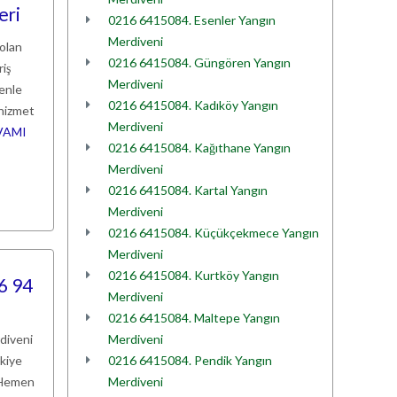
eri
0216 6415084. Esenler Yangın
Merdiveni
 olan
0216 6415084. Güngören Yangın
riş
Merdiveni
denle
0216 6415084. Kadıköy Yangın
 hizmet
Merdiveni
VAMI
0216 6415084. Kağıthane Yangın
Merdiveni
0216 6415084. Kartal Yangın
Merdiveni
0216 6415084. Küçükçekmece Yangın
Merdiveni
0216 6415084. Kurtköy Yangın
6 94
Merdiveni
0216 6415084. Maltepe Yangın
rdiveni
Merdiveni
rkiye
0216 6415084. Pendik Yangın
. Hemen
Merdiveni