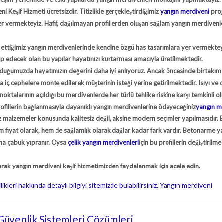
ni Keşif Hizmeti
ücretsizdir. Titizlikle gerçekleştirdiğimiz
yangın merdiveni
proj
yer vermekteyiz. Hafif, dağılmayan profillerden oluşan sağlam yangın merdivenle
al ettiğimiz yangın merdivenlerinde kendine özgü has tasarımlara yer vermektey
p edecek olan bu yapılar hayatınızı kurtarması amacıyla üretilmektedir.
olduğumuzda hayatımızın değerini daha iyi anlıyoruz. Ancak öncesinde birtakım
 iç cephelere monte edilerek müşterinin isteği yerine getirilmektedir. Isıyı ve
noktalarının açıldığı bu merdivenlerde her türlü tehlike riskine karşı temkinli o
rofillerin bağlanmasıyla dayanıklı yangın merdivenlerine ödeyeceğiniz
yangın m
ız malzemeler konusunda kalitesiz değil, aksine modern seçimler yapılmasıdır
em fiyat olarak, hem de sağlamlık olarak dağlar kadar fark vardır. Betonarme y
daha çabuk yıpranır. Oysa
çelik yangın merdivenleri
için bu profillerin değiştirilme
 olarak yangın merdiveni keşif hizmetimizden faydalanmak için acele edin.
ikleri hakkında detaylı bilgiyi sitemizde bulabilirsiniz.
Yangın merdiveni
 Güvenlik Sistemleri Çözümleri