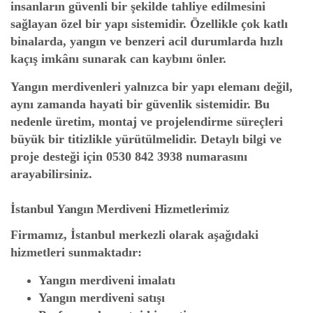
insanların güvenli bir şekilde tahliye edilmesini
sağlayan özel bir yapı sistemidir. Özellikle çok katlı
binalarda, yangın ve benzeri acil durumlarda hızlı
kaçış imkânı sunarak can kaybını önler.
Yangın merdivenleri yalnızca bir yapı elemanı değil,
aynı zamanda hayati bir güvenlik sistemidir. Bu
nedenle üretim, montaj ve projelendirme süreçleri
büyük bir titizlikle yürütülmelidir. Detaylı bilgi ve
proje desteği için
0530 842 3938
numarasını
arayabilirsiniz.
İstanbul Yangın Merdiveni Hizmetlerimiz
Firmamız, İstanbul merkezli olarak aşağıdaki
hizmetleri sunmaktadır:
Yangın merdiveni imalatı
Yangın merdiveni satışı