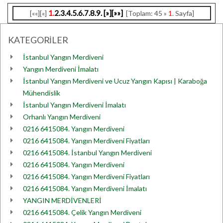
1.
2.
3.
4.
5.
6.
7.
8.
9.
[»]
[»»]
[««][«]
[Toplam: 45 »
1.
Sayfa]
KATEGORİLER
İstanbul Yangın Merdiveni
Yangın Merdiveni İmalatı
İstanbul Yangın Merdiveni ve Ucuz Yangın Kapısı | Karaboğa
Mühendislik
İstanbul Yangın Merdiveni İmalatı
Orhanlı Yangın Merdiveni
0216 6415084. Yangın Merdiveni
0216 6415084. Yangın Merdiveni Fiyatları
0216 6415084. İstanbul Yangın Merdiveni
0216 6415084. Yangın Merdiveni
0216 6415084. Yangın Merdiveni Fiyatları
0216 6415084. Yangın Merdiveni İmalatı
YANGIN MERDİVENLERİ
0216 6415084. Çelik Yangın Merdiveni