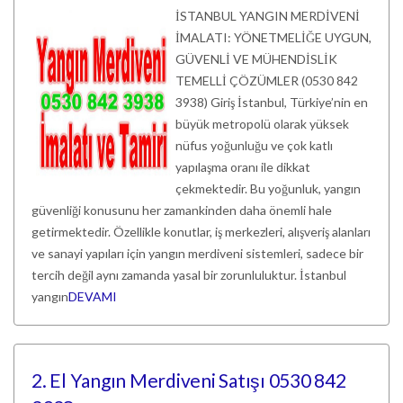
İSTANBUL YANGIN MERDİVENİ
İMALATI: YÖNETMELİĞE UYGUN,
GÜVENLİ VE MÜHENDİSLİK
TEMELLİ ÇÖZÜMLER (0530 842
3938) Giriş İstanbul, Türkiye’nin en
büyük metropolü olarak yüksek
nüfus yoğunluğu ve çok katlı
yapılaşma oranı ile dikkat
çekmektedir. Bu yoğunluk, yangın
güvenliği konusunu her zamankinden daha önemli hale
getirmektedir. Özellikle konutlar, iş merkezleri, alışveriş alanları
ve sanayi yapıları için yangın merdiveni sistemleri, sadece bir
tercih değil aynı zamanda yasal bir zorunluluktur. İstanbul
yangın
DEVAMI
2. El Yangın Merdiveni Satışı 0530 842