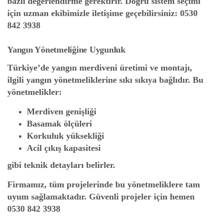
bazlı değerlendirme gerektirir. Doğru sistem seçimi
için uzman ekibimizle iletişime geçebilirsiniz:
0530
842 3938
Yangın Yönetmeliğine Uygunluk
Türkiye’de yangın merdiveni üretimi ve montajı,
ilgili yangın yönetmeliklerine sıkı sıkıya bağlıdır. Bu
yönetmelikler:
Merdiven genişliği
Basamak ölçüleri
Korkuluk yüksekliği
Acil çıkış kapasitesi
gibi teknik detayları belirler.
Firmamız, tüm projelerinde bu yönetmeliklere tam
uyum sağlamaktadır. Güvenli projeler için hemen
0530 842 3938