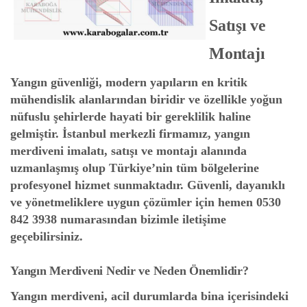
Satışı ve
Montajı
Yangın güvenliği, modern yapıların en kritik
mühendislik alanlarından biridir ve özellikle yoğun
nüfuslu şehirlerde hayati bir gereklilik haline
gelmiştir. İstanbul merkezli firmamız, yangın
merdiveni imalatı, satışı ve montajı alanında
uzmanlaşmış olup Türkiye’nin tüm bölgelerine
profesyonel hizmet sunmaktadır. Güvenli, dayanıklı
ve yönetmeliklere uygun çözümler için hemen
0530
842 3938
numarasından bizimle iletişime
geçebilirsiniz.
Yangın Merdiveni Nedir ve Neden Önemlidir?
Yangın merdiveni, acil durumlarda bina içerisindeki