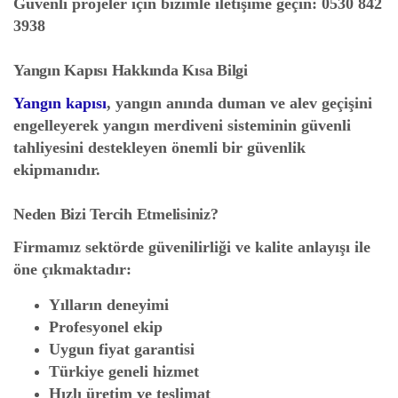
Güvenli projeler için bizimle iletişime geçin:
0530 842
3938
Yangın Kapısı Hakkında Kısa Bilgi
Yangın kapısı
, yangın anında duman ve alev geçişini
engelleyerek yangın merdiveni sisteminin güvenli
tahliyesini destekleyen önemli bir güvenlik
ekipmanıdır.
Neden Bizi Tercih Etmelisiniz?
Firmamız sektörde güvenilirliği ve kalite anlayışı ile
öne çıkmaktadır:
Yılların deneyimi
Profesyonel ekip
Uygun fiyat garantisi
Türkiye geneli hizmet
Hızlı üretim ve teslimat