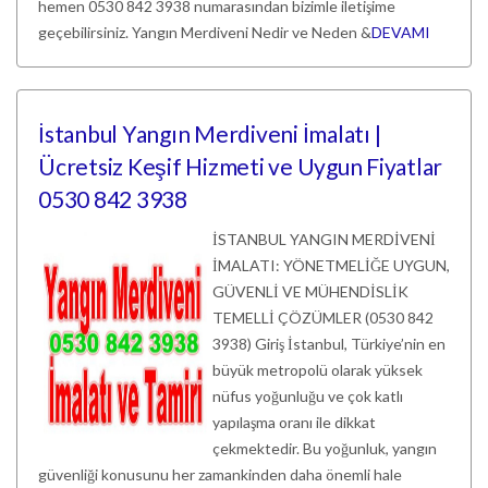
hemen 0530 842 3938 numarasından bizimle iletişime
geçebilirsiniz. Yangın Merdiveni Nedir ve Neden &
DEVAMI
İstanbul Yangın Merdiveni İmalatı |
Ücretsiz Keşif Hizmeti ve Uygun Fiyatlar
0530 842 3938
İSTANBUL YANGIN MERDİVENİ
İMALATI: YÖNETMELİĞE UYGUN,
GÜVENLİ VE MÜHENDİSLİK
TEMELLİ ÇÖZÜMLER (0530 842
3938) Giriş İstanbul, Türkiye’nin en
büyük metropolü olarak yüksek
nüfus yoğunluğu ve çok katlı
yapılaşma oranı ile dikkat
çekmektedir. Bu yoğunluk, yangın
güvenliği konusunu her zamankinden daha önemli hale