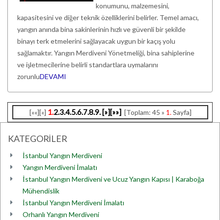
konumunu, malzemesini,
kapasitesini ve diğer teknik özelliklerini belirler. Temel amacı,
yangın anında bina sakinlerinin hızlı ve güvenli bir şekilde
binayı terk etmelerini sağlayacak uygun bir kaçış yolu
sağlamaktır. Yangın Merdiveni Yönetmeliği, bina sahiplerine
ve işletmecilerine belirli standartlara uymalarını
zorunlu
DEVAMI
1.
2.
3.
4.
5.
6.
7.
8.
9.
[»]
[»»]
[««][«]
[Toplam: 45 »
1.
Sayfa]
KATEGORİLER
İstanbul Yangın Merdiveni
Yangın Merdiveni İmalatı
İstanbul Yangın Merdiveni ve Ucuz Yangın Kapısı | Karaboğa
Mühendislik
İstanbul Yangın Merdiveni İmalatı
Orhanlı Yangın Merdiveni