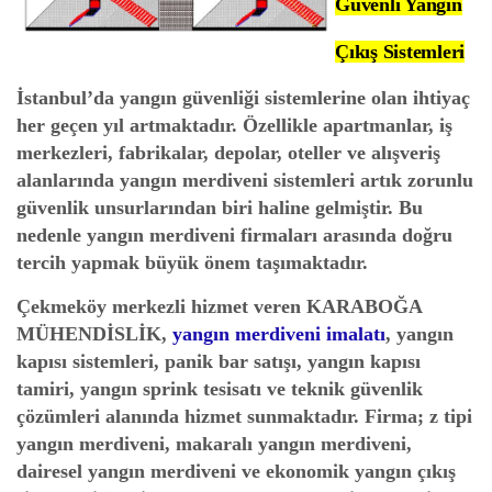
Güvenli Yangın
Çıkış Sistemleri
İstanbul’da yangın güvenliği sistemlerine olan ihtiyaç
her geçen yıl artmaktadır. Özellikle apartmanlar, iş
merkezleri, fabrikalar, depolar, oteller ve alışveriş
alanlarında yangın merdiveni sistemleri artık zorunlu
güvenlik unsurlarından biri haline gelmiştir. Bu
nedenle yangın merdiveni firmaları arasında doğru
tercih yapmak büyük önem taşımaktadır.
Çekmeköy merkezli hizmet veren
KARABOĞA
MÜHENDİSLİK
,
yangın merdiveni imalatı
, yangın
kapısı sistemleri, panik bar satışı, yangın kapısı
tamiri, yangın sprink tesisatı ve teknik güvenlik
çözümleri alanında hizmet sunmaktadır. Firma; z tipi
yangın merdiveni, makaralı yangın merdiveni,
dairesel yangın merdiveni ve ekonomik yangın çıkış